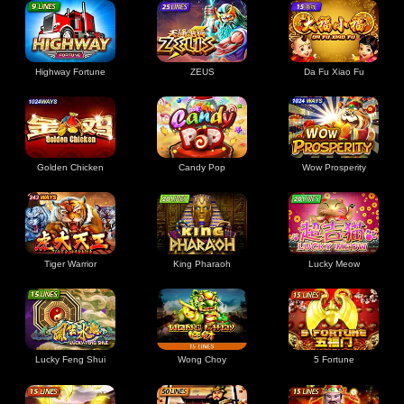
Highway Fortune
ZEUS
Da Fu Xiao Fu
Golden Chicken
Candy Pop
Wow Prosperity
Tiger Warrior
King Pharaoh
Lucky Meow
Lucky Feng Shui
Wong Choy
5 Fortune