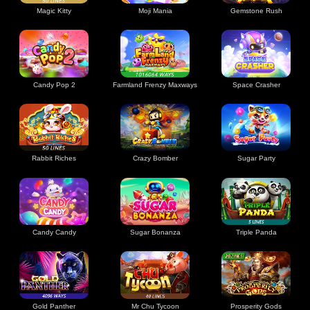
Magic Kitty
Moji Mania
Gemstone Rush
Candy Pop 2
Farmland Frenzy Maxways
Space Crasher
Rabbit Riches
Crazy Bomber
Sugar Party
Candy Candy
Sugar Bonanza
Triple Panda
Gold Panther
Mr Chu Tycoon
Prosperity Gods