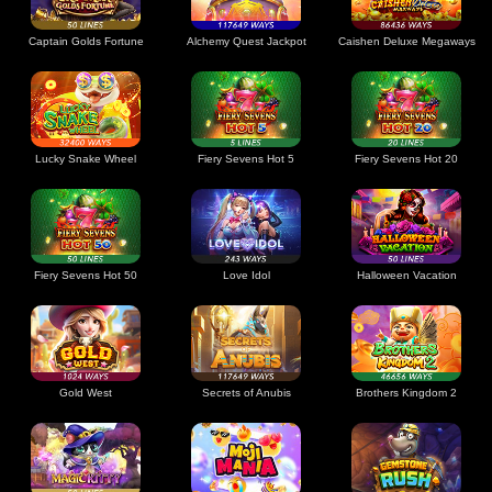
Captain Golds Fortune
Alchemy Quest Jackpot
Caishen Deluxe Megaways
Lucky Snake Wheel
Fiery Sevens Hot 5
Fiery Sevens Hot 20
Fiery Sevens Hot 50
Love Idol
Halloween Vacation
Gold West
Secrets of Anubis
Brothers Kingdom 2