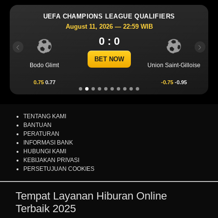
UEFA CHAMPIONS LEAGUE QUALIFIERS
August 11, 2026 — 22:59 WIB
0 : 0
Previous
Next
BET NOW
Bodo Glimt
Union Saint-Gilloise
0.75
0.77
-0.75
-0.95
TENTANG KAMI
BANTUAN
PERATURAN
INFORMASI BANK
HUBUNGI KAMI
KEBIJAKAN PRIVASI
PERSETUJUAN COOKIES
Tempat Layanan Hiburan Online
Terbaik 2025
Lux88togel adalah
Lux88togel
yang terus menjaga kepercayaan yang telah