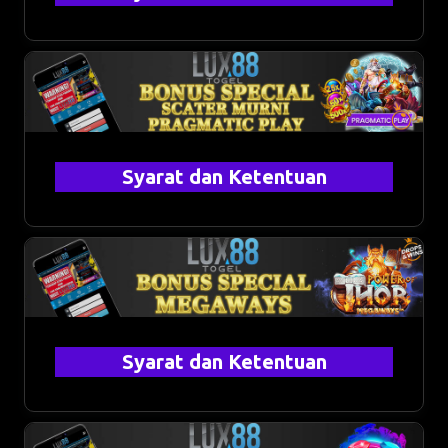
Petir 50 :
Stake 800+ : Rp.35.000,-
Bonus Special Boom Bonanza
Stake 1000+ : Rp.100.000,-
BOM 25 :
Stake 4000+ : Rp.200.000,-
Stake 800+ : Rp.15.000,-
Stake 8000+ : Rp.400.000,-
Stake 1000+ : Rp.30.000,-
Stake 4000+ : Rp.50.000,-
Petir 100 :
Stake 8000+ : Rp.100.000,-
Stake 800+ : Rp.70.000,-
Syarat dan Ketentuan
Stake 1000+ : Rp.200.000,-
BOM 50 :
Stake 4000+ : Rp.400.000,-
Stake 800+ : Rp.35.000,-
Stake 8000+ : Rp.700.000,-
Bonus Special Scatter Murni Pragmatic
Stake 1000+ : Rp.50.000,-
Play
Stake 4000+ : Rp.100.000,-
Syarat dan Ketentuan :
Stake 8000+ : Rp.150.000,-
Stake 800 :
4 Scatter : Rp.20.000,-
Event berlaku untuk seluruh member aktif
BOM 100 :
5 Scatter : Rp.40.000,-
LUX88TOGEL.
Stake 800+ : Rp.50.000,-
6 Scatter : Rp.80.000,-
Event ini berlaku untuk permainan slot Gates Of
Stake 1000+ : Rp.100.000,-
Olympus dan Starlight Princess di Pragmatic Play.
Syarat dan Ketentuan
Stake 4000+ : Rp.150.000,-
Stake 1200 :
Taruhan yang berlaku pada event ini adalah
Stake 8000+ : Rp.200.000,-
4 Scatter : Rp.20.000,-
Normal spin dan didalam fitur freespin atau buy
5 Scatter : Rp.50.000,-
Bonus Special Megaways
spin.
Syarat dan Ketentuan :
6 Scatter : Rp.100.000,-
Stake 800 :
Jika petir turun sekaligus 2 maka tidak bisa claim