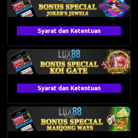
4 Scatter : Rp.10.000,-
2 langsung
Event berlaku untuk seluruh member aktif
Stake 2000 :
5 Scatter : Rp.30.000,-
(CONTOH PETIR TURUN 25 DAN 50, MAKA
LUX88TOGEL.
4 Scatter : Rp.30.000,-
6 Scatter : Rp.50.000,-
MEMBER HARUS MEMILIH PETIR SALAH SATU
Event tidak dapat di gabung dengan
5 Scatter : Rp.70.000,-
UNTUK CLAIM DAN WAJIB TUMBLE).
promosi/event lainnya.
6 Scatter : Rp.120.000,-
Stake 2000 :
Maksimal bonus yang diberikan adalah
Syarat dan Ketentuan
Event hanya berlaku untuk permainan slot Sweet
4 Scatter : Rp.25.000,-
1.000.000/hari.
Bonanza, Sweet Bonanza Xmas, Candy Village,
Stake 4000 :
5 Scatter : Rp.60.000,-
Maksimal untuk claim bonus 3x perhari dan per
Bonanza Gold & Pyramid Bonanza di provider
4 Scatter : Rp.50.000,-
6 Scatter : Rp.100.000,-
Bonus Special Joker's Jewels
member.
Pragmatic Play.
5 Scatter : Rp.100.000,-
Event reset setiap jam 00:00 WIB (claim hanya
5 JOKER EKSTRA 50%
Maksimal bonus yang diberikan pada akun adalah
6 Scatter : Rp.150.000,-
Stake 8000 :
bisa di lakukan pada hari yang sama).
Rp 1.000,000,-/hari.
4 Scatter : Rp.50.000,-
Untuk claim wajib screenshot multiplier yang di
4 JOKER EKSTRA 30%
Event ini hanya Berlaku khusus 6
Maksimal klaim bonus adalah 3X dalam 1 hari
5 Scatter : Rp.100.000,-
dalam game (dilarang via replay) petir harus
permainan di pragmatic play
untuk semua event.
6 Scatter : Rp.200.000,-
terlihat jelas didalam tumble, tidak screenshot
3 JOKER EKSTRA 20%
Batas klaim harian akan direset pada pukul 00:00
akan kami anggap hangus.
WIB setiap harinya (klaim hanya bisa dilakukan
Gates Of Olympus.
Syarat dan Ketentuan
Stake 10000 :
Multiplier/Petir wajib didapat dan pecah di dalam
5 MAHKOTA EKSTRA 20%
pada hari yang sama).
Starlight Princess.
4 Scatter : Rp.100.000,-
permainan.
Untuk klaim wajib screenshoot Multiplier yang
Sweet Bonanza.
5 Scatter : Rp.150.000,-
Member wajib share bukti mendapatkan
5 GITAR EKSTRA 20%
Bonus Special KOI GATE
didapat di dalam game (dilarang via replay), tidak
Sweet Bonanza Xmas.
6 Scatter : Rp.300.000,-
multiplier di FB member sendiri dengan hastag
STAKE 900 BONUS : 25.000
screenshoot akan kami anggap hangus.
Bonanza Gold.
SYARAT DAN KETENTUAN :
#LUX88TOGELPETIR dan #LUX88TOGEL.
Untuk claim wajib screenshot multiplier yang di
Pyramid Bonanza.
Event ini hanya Berlaku khusus :
Untuk claim bisa melalui live chat dan whatsapp
*Event hanya berlaku untuk seluruh member aktif
STAKE 4.500 - 8000 BONUS : 50.000
dalam game (dilarang via replay) petir harus
dengan menyertakan bukti kemenangan yang
di LUX88TOGEL.
SYARAT DAN KETENTUAN :
terlihat jelas didalam tumble, tidak screenshot
POWER OF THOR MEGAWAYS.
sudah share ke FB .
*Event tidak dapat digabungkan dengan promosi
STAKE 9.000 - 17000 BONUS : 100.000
akan kami anggap hangus.
*Event ini berlaku untuk member LUX88TOGEL