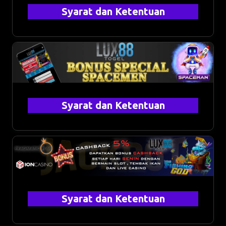
RISE OF SAMURAI MEGAWAYS.
Dilarang melanjutkan permainan sebelum ada
lain.
Jika BOM turun sekaligus 2 maka tidak bisa claim
yang tidak mengikuti promo bonus new member
Syarat dan Ketentuan
CURSE OF THE WEREWOLF.
konfirmasi dari pihak LUX88TOGEL.
*Event hanya berlaku untuk permainan slot Joker
STAKE 18.000 - 45000 BONUS : 200.000
2 langsung (CONTOH PETIR TURUN 25 DAN 50
/Bentuk Promo lainnya.
5 LIONS MEGAWAYS.
Kecurangan dalam bentuk apapun, tidak akan
Jewels di Pragmatic Play.
(MAKA MEMBER HARUS MEMLILIH BOM SALAH
*Minimal STAKE untuk mengikuti event ini adalah
CHRISTMAST CAROL MEGAWAYS.
ditoleransi dan pihak LUX88TOGEL berhak untuk
*Minimal Bet untuk mengikuti event ini adalah
STAKE 80.000++ BONUS : 250.000
EVENT SCATTER MAHJONG WAYS
SATU UNTUK CLAIM DAN WAJIB TUMBLE).
800 rupiah.
AZTEX KING MEGAWAYS.
mengunci akun.
800 rupiah.
Member wajib share bukti mendapatkan
Stake 800 :
*Maksimal klaim hadiah 3x perhari per member.
MADAME DESTINY MEGAWAYS.
Semua keputusan admin penyelenggara event
*Maksimal bonus yang diberikan 400.000/ klaim.
STAKE 140.000++ BONUS : 400.000
multiplier di FB member sendiri dengan hastag
3 Scatter : Rp.10.000,-
*Event reset setiap pukul 00:00 WIB.
GREAT RHINO MEGAWAYS.
tidak dapat di ganggu gugat, Terima kasih.
*Maksimal bonus yang diberikan adalah
#LUX88TOGELBOMBONANZA dan
4 Scatter : Rp.20.000,-
*Screenshot Scatter sebelum lanjut bermain,
BUFFALO KING MEGAWAYS.
LUX88TOGEL berhak membatalkan bonus
1.000.000 rupiah/ Hari.
SYARAT DAN KETENTUAN :
#LUX88TOGEL.
5 Scatter : Rp.40.000,-
post screnshot di grup FB member sendiri
THE DOG HOUSE MEGAWAYS.
apabila ada tindakan manipulasi baik itu individu
*Untuk claim Wajib screenshot kemenangan yang
Multiplier/Bom wajib didapat dan pecah di dalam
*Event ini berlaku untuk member LUX88TOGEL
dengan hastag #scattermurniLUX88TOGEL dan
ataupun kelompok/sindikat dan keputusan kami
didapat dalam game (dilarang via replay), tidak
permainan.
yang tidak mengikuti promo bonus new member
Stake 1000 :
tag 5 teman.
SYARAT DAN KETENTUAN :
adalah mutlak.
Syarat dan Ketentuan
screenshot tidak sah akan kami anggap hangus.
Untuk melakukan claim bonus bisa konfirmasi ke
/Bentuk Promo lainnya.
3 Scatter : Rp.15.000,-
*Member bisa menghubungi admin melalui live
LUX88TOGEL
*Event hanya berlaku untuk seluruh member aktif
*Member wajib share bukti kemenangan di FB
via live chat atau whatsapp serta menyertakan
*Hanya untuk permainan slot KOI GATE di
4 Scatter : Rp.25.000,-
chat atau whatsapp untuk claim bonus. member
di LUX88TOGEL.
member sendiri dengan hastag
bukti kemenangan yang sudah di share ke
provider Habanero.
5 Scatter : Rp.50.000,-
BONUS SPESIAL SPACE MAN
tidak boleh lanjut bermain atau withdraw
*Event tidak dapat digabungkan dengan promo
#LUX88TOGELJOKER dan #LUX88TOGEL.
FACEBOOK .
*Maksimal claim 3x perhari per member.
sebelum bonus masuk kedalam akun apabila
Stake 10.000 :
lain.
*Untuk claim bonus bisa langsung datang ke live
Dilarang melanjutkan permainan sebelum ada
*Maksimal Bonus diberikan 1000.000/Hari.
Stake 2000 :
member masih tetap bermain /withdraw sebelum
X5 BONUS : Rp.10.000,-
*Wajib Screenshot pada scatter yang didapatkan
chat atau whatsapp dengan menyertakan bukti
konfirmasi dari pihak LUX88TOGEL. (JIKA
*Wajib Screenshoot ketika Naga berubah jadi
3 Scatter : Rp.20.000,-
claim bonus, maka bonus dianggap hangus/ tidak
X15 BONUS : Rp.25.000,-
(JIKA TIDAK DI SCREENSHOT MAKA TIDAK SAH).
kemenangan yang sudah di share di FB .
LANJUT BERMAIN BONUS ANGGAP HANGUS).
Ikan yang utuh.(tidak utuh maka tidak sah).
4 Scatter : Rp.40.000,-
sah.
X30 BONUS : Rp.50.000,-
*Member wajib langsung posting screenshot di
*Dilarang melanjutkan permainan sebelum ada
Keputusan LUX88TOGEL bersifat mutlak dan
*Wajib Share di Facebook member sendiri
5 Scatter : Rp.70.000,-
*Bonus akan diberikan setelah keluar win lose
X45 BONUS : Rp.100.000,-
FACEBOOK member sendiri dengan hastag
konfirmasi dari pihak LUX88TOGEL , jika lanjut
tidak dapat di ganggu gugat.
dengan hastag LUX88TOGEL dengan hastag
dari provider, jika terjadi keterlambatan mohon
#SCATTERLUX88TOGEL dan #LUX88TOGEL.
bermain maka bonus dianggap hangus/ tidak sah.
LUX88TOGEL berhak membatalkan bonus
Syarat dan Ketentuan
#LUX88TOGELKOIGATE dan #LUX88TOGEL.
Stake 4000 :
dimaklumi dikarenakan update kemenangan dari
Stake 30.000 :
*Pemain diperbolehkan aktifkan fitur double
*Kecurangan dalam bentuk apapun, tidak akan
apabila ada tindakan manipulasi baik itu individu
*Dilarang keras lanjut bermain sebelum adanya
3 Scatter : Rp.25.000,-
provider sedikit memakan waktu.
X5 BONUS : Rp.25.000,-
chance.
ditoleransi dan pihak LUX88TOGEL berhak untuk
atau kelompok.
konfirmasi dari pihak LUX88TOGEL.Bila lanjut
4 Scatter : Rp.60.000,-
*Jika ditemukan kecurangan, LUX88TOGEL
Bonus Cashback 5% Slot dan Tembak Ikan
X15 BONUS : Rp.50.000,-
*Batas maksimal claim 3x per hari per member.
mengunci akun..