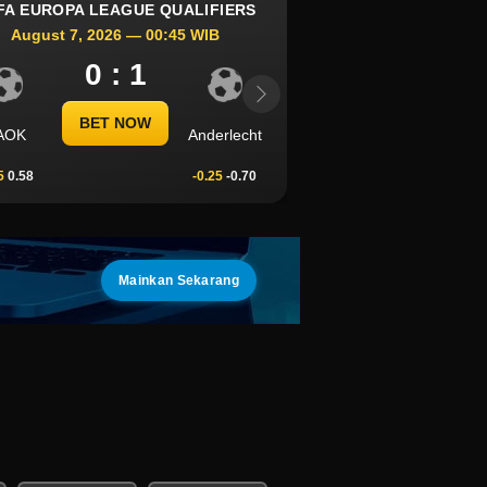
ONAL
E-FOOTBALL F24 INTERNATIONAL
FRIENDLY
August 7, 2026 — 01:45 WIB
2 : 3
Next
BET NOW
oatia
e-Germany
e-France
0
0.57
-0.25
-0.87
0.25
0.63
Mainkan Sekarang