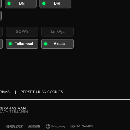
BNI
BRI
GOPAY
LinkAja
Telkomsel
Axiata
RIVASI
|
PERSETUJUAN COOKIES