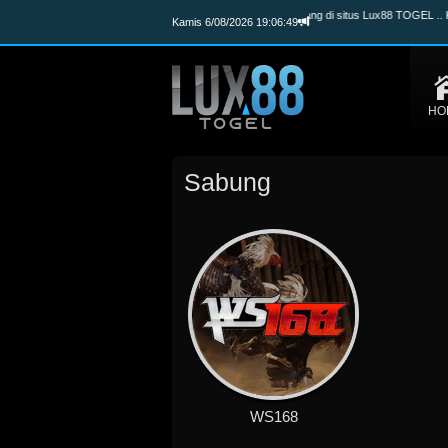
Selamat datang di situs Lux88 TOGEL .. Kami m
Kamis 6/08/2026 19:06:49
HO
Sabung
WS168