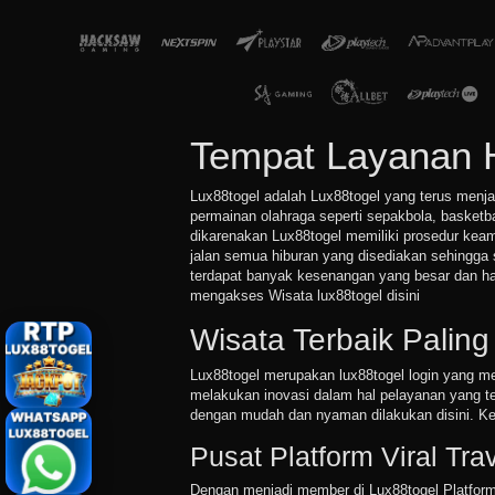
Tempat Layanan H
Lux88togel adalah
Lux88togel
yang terus menjag
permainan olahraga seperti sepakbola, basketb
dikarenakan
Lux88togel
memiliki prosedur keam
jalan semua hiburan yang disediakan sehingga s
terdapat banyak kesenangan yang besar dan ha
mengakses
Wisata lux88togel
disini
Wisata Terbaik Paling 
Lux88togel merupakan
lux88togel login
yang me
melakukan inovasi dalam hal pelayanan yang t
dengan mudah dan nyaman dilakukan disini. Ke
Pusat Platform Viral Tr