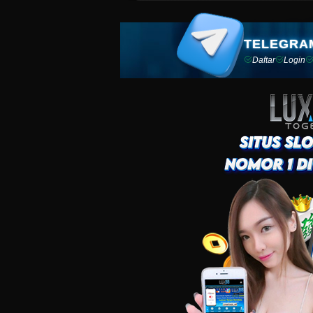
TELEGRA
Daftar
Login
Outsourced
Apoc
Tombstone: No Mercy