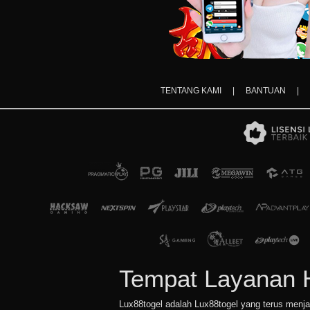
TENTANG KAMI
|
BANTUAN
|
Pixies vs Pirates
Infe
Tempat Layanan H
Deadwood xNudg
Bric
Lux88togel adalah
Lux88togel
yang terus menjag