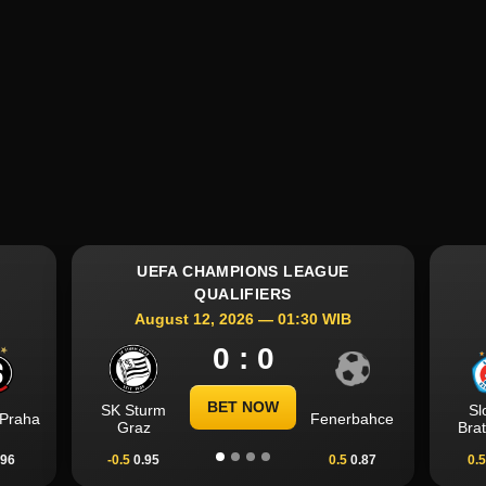
6/8/2026
ood Diamond
Home of the Brave
Dead, Dead, or
E-FOOTBALL F24 ELITE CLUB
E-
FRIENDLY
August 7, 2026 — 14:15 WIB
0 : 0
BET NOW
Saint-
e-Bayern
e-Lille
oise
Munchen
Neth
Munchies
Outsourced: Slash
Brute For
1.00
-0.5
-0.82
0.5
0.58
0.
Game