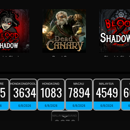
od & Shadow
Dead Canary
Blood & Sha
ORE
HONGKONGPOOLS
HONGKONG
MACAU
MALAYSIA
15
3634
1083
7894
4549
6
26
6/8/2026
6/8/2026
6/8/2026
6/8/2026
6
MALAYSIA SIANG
6379
dwood R.I.P
Outsourced Payday
Gator Hunt