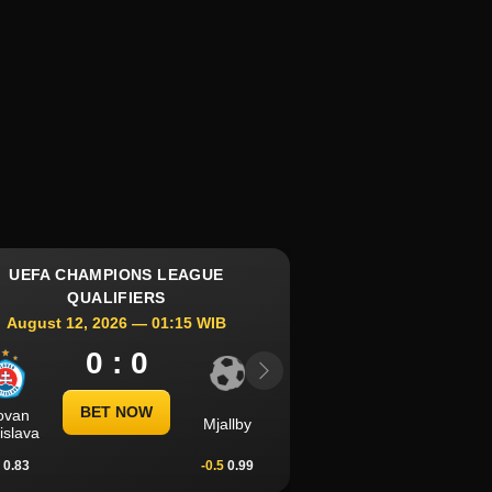
 Deader
Tombstone Slaughter
FOOTBALL F24 INTERNATIONAL
FRIENDLY
August 7, 2026 — 14:00 WIB
0 : 0
Next
BET NOW
e-
e-Hungary
erlands
ce
San Quentin 2: Death
5
0.53
-0.5
-0.77
Row