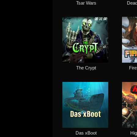
Tsar Wars
Dead
The Crypt
Fire
Das xBoot
Hig