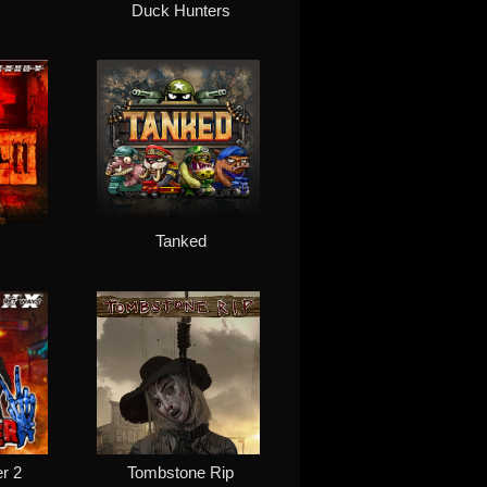
Duck Hunters
Tanked
r 2
Tombstone Rip