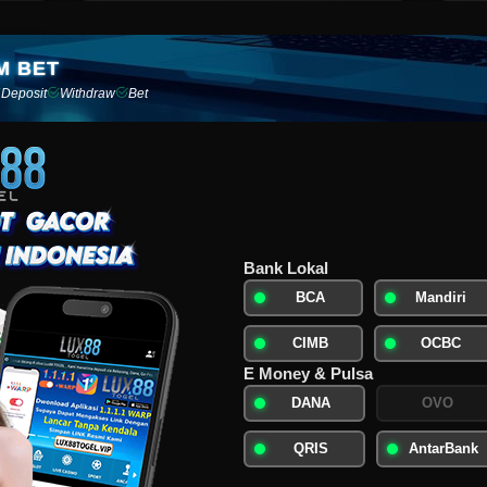
M BET
Deposit
Withdraw
Bet
alypse Super
Beheaded
Loner
xNudge
Bank Lokal
BCA
Mandiri
CIMB
OCBC
E Money & Pulsa
DANA
OVO
QRIS
AntarBank
Possessed
Nine To Five
Serial