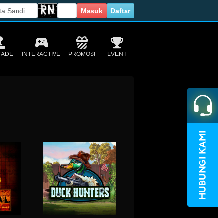
fo lebih lanjut.. Terima kasih :)
Selamat datang di situs Lux88 TOGEL .. Ka
Masuk
Daftar
CADE
INTERACTIVE
PROMOSI
EVENT