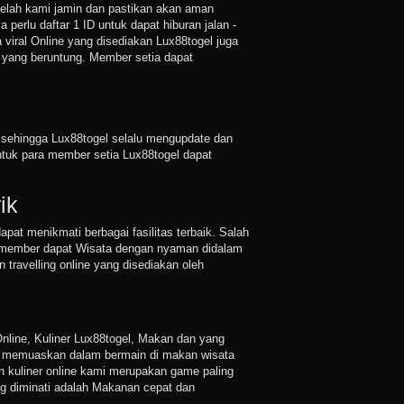
telah kami jamin dan pastikan akan aman
erlu daftar 1 ID untuk dapat hiburan jalan -
 viral Online yang disediakan Lux88togel juga
 yang beruntung. Member setia dapat
sehingga Lux88togel selalu mengupdate dan
key
DJ Psycho
tuk para member setia Lux88togel dapat
ik
at menikmati berbagai fasilitas terbaik. Salah
ra member dapat Wisata dengan nyaman didalam
an
travelling online
yang disediakan oleh
Online,
Kuliner Lux88togel
, Makan dan yang
or
Gluttony
g memuaskan dalam bermain di makan wisata
n kuliner online kami merupakan game paling
g diminati adalah Makanan cepat dan