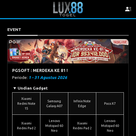
EVENT
PGSOFT : MERDEKA KE 81 !
Periode:
1 - 31 Agustus 2026
Undian Gadget
Xiaomi
Samsung
Infinix Note
Redmi Note
Poco X7
Galaxy A07
Edge
15
Lenovo
Lenovo
Xiaomi
Xiaomi
Motopad 60
Motopad 60
Redmi Pad 2
Redmi Pad 2
Neo
Neo