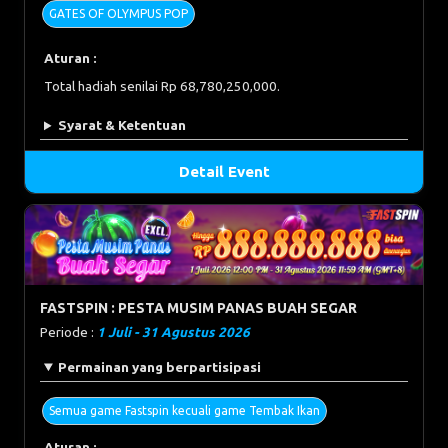
GATES OF OLYMPUS POP
Aturan :
Total hadiah senilai Rp 68,780,250,000.
Syarat & Ketentuan
Detail Event
FASTSPIN : PESTA MUSIM PANAS BUAH SEGAR
Periode :
1 Juli - 31 Agustus 2026
Permainan yang berpartisipasi
Semua game Fastspin kecuali game Tembak Ikan
Aturan :