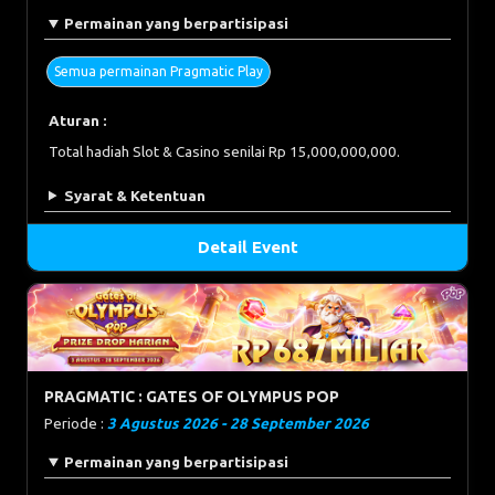
Permainan yang berpartisipasi
Semua permainan Pragmatic Play
Aturan :
Total hadiah Slot & Casino senilai Rp 15,000,000,000.
Syarat & Ketentuan
Detail Event
PRAGMATIC : GATES OF OLYMPUS POP
Periode :
3 Agustus 2026 - 28 September 2026
Permainan yang berpartisipasi