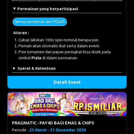
Permainan yang berpartisipasi
Semua permainan slot PGSoft
Aturan :
Cukup lakukan 100x spin nominal berapa pun.
Pemain akan otomatis ikut serta dalam event.
Poin turnamen dan papan peringkat bisa dicek pada
simbol
Piala
di dalam permainan.
Syarat & Ketentuan
Detail Event
PRAGMATIC : PAY4D BAGI EMAS & CHIPS
Periode :
25 Maret - 31 Desember 2026