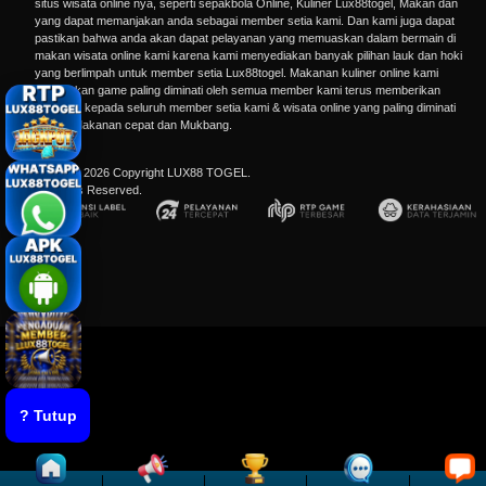
situs wisata online nya, seperti sepakbola Online,
Kuliner Lux88togel
, Makan dan
yang dapat memanjakan anda sebagai member setia kami. Dan kami juga dapat
pastikan bahwa anda akan dapat pelayanan yang memuaskan dalam bermain di
makan wisata online kami karena kami menyediakan banyak pilihan lauk dan hoki
yang berlimpah untuk member setia Lux88togel. Makanan kuliner online kami
merupakan game paling diminati oleh semua member kami terus memberikan
Kenyang kepada seluruh member setia kami & wisata online yang paling diminati
adalah Makanan cepat dan Mukbang.
"
© 2015 - 2026 Copyright LUX88 TOGEL.
All Rights Reserved.
? Tutup