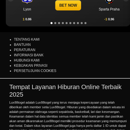
OW
BET NOW
Sparta Praha
SK Sturm Graz
-1
0.96
-0.5
0.95
TENTANG KAMI
BANTUAN
PERATURAN
INFORMASI BANK
HUBUNGI KAMI
KEBIJAKAN PRIVASI
PERSETUJUAN COOKIES
Tempat Layanan Hiburan Online Terbaik
2025
Lux88togel adalah
Lux88togel
yang terus menjaga kepercayaan yang telah
diberikan oleh member setia Lux88togel. Hiburan yang disediakan dalam wisata ini
adalah permainan olahraga seperti sepakbola, basketball, lari dan kesenangan.
Keamanan dalam hal data identitas semua member telah kami jamin dan pastikan
akan aman dikarenakan
Lux88togel
memiliki prosedur keamanan yang memumpuni
dan ketat. Dalam situs layanan Lux88togel juga hanya perlu daftar 1 ID untuk dapat