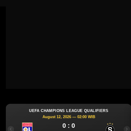
GUE QUALIFIERS
UEFA CHAMPIONS LEAGU
— 02:00 WIB
August 12, 2026 — 0
0
0 : 0
Previous
Nex