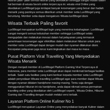
hiburan jalan -jalan semua hiburan yang disediakan sehingga sangat mudah dalam
hal bermain di wisata favorit online terpercaya ini. wisata viral Online yang
disediakan Lux88togel juga terdapat banyak kesenangan yang besar dan hadiah
menarik yang pastinya semua diberikan untuk member setia Lux88togel yang
beruntung. Member setia dapat mengakses
Wisata lux88togel
disini
Wisata Terbaik Paling favorit
Lux88togel merupakan
lux88togel login
yang menerima kebahagiaan. Lux88togel
sangat mengerti semua kebutuhan member sehingga Lux88togel selalu
mengupdate dan melakukan inovasi dalam hal pelayanan yang termasuk
penerimaan kesenangan agar efektifitas dalam melakukan hiburan untuk para
member setia Lux88togel dapat dengan mudah dan nyaman dilakukan disini.
Kecepatan pelayanan juga terus kami tingkatkan dari masa ke masa .
Pusat Platform Viral Travelling Yang Menyediakan
Wisata Menarik
Dengan menjadi member di Lux88togel Platform Gaming Viral Terpercaya di
Indonesia, para member setia Lux88togel akan dapat menikmati berbagai fasilitas
terbaik. Salah satu fasilitas yang kami berikan kepada member setia Lux88togel
adalah penyediaan Wisata travelling Lux88togel agar para member dapat Wisata
dengan nyaman didalam handphone masing-masing. Tentu saja dengan
menggunakan hiburan ini via handphone, anda dapat nikmati semua permainan
travelling online
yang disediakan oleh Lux88togel seperti , Wisata Online,
Hiburan
Gaming
dan Travelling dengan mudah melalui versi terbaik.
Layanan Platform Online Kuliner No 1
Lux88togel merupakan Layanan Online yang menyediakan banyak Kuliner dalam