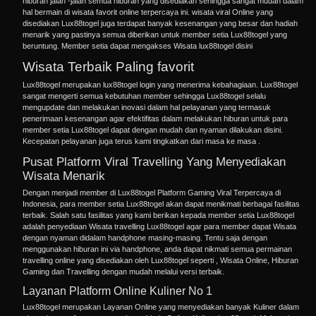
hiburan jalan -jalan semua hiburan yang disediakan sehingga sangat mudah dalam
hal bermain di wisata favorit online terpercaya ini. wisata viral Online yang
disediakan Lux88togel juga terdapat banyak kesenangan yang besar dan hadiah
menarik yang pastinya semua diberikan untuk member setia Lux88togel yang
beruntung. Member setia dapat mengakses
Wisata lux88togel
disini
Wisata Terbaik Paling favorit
Lux88togel merupakan
lux88togel login
yang menerima kebahagiaan. Lux88togel
sangat mengerti semua kebutuhan member sehingga Lux88togel selalu
mengupdate dan melakukan inovasi dalam hal pelayanan yang termasuk
penerimaan kesenangan agar efektifitas dalam melakukan hiburan untuk para
member setia Lux88togel dapat dengan mudah dan nyaman dilakukan disini.
Kecepatan pelayanan juga terus kami tingkatkan dari masa ke masa .
Pusat Platform Viral Travelling Yang Menyediakan
Wisata Menarik
Dengan menjadi member di Lux88togel Platform Gaming Viral Terpercaya di
Indonesia, para member setia Lux88togel akan dapat menikmati berbagai fasilitas
terbaik. Salah satu fasilitas yang kami berikan kepada member setia Lux88togel
adalah penyediaan Wisata travelling Lux88togel agar para member dapat Wisata
dengan nyaman didalam handphone masing-masing. Tentu saja dengan
menggunakan hiburan ini via handphone, anda dapat nikmati semua permainan
travelling online
yang disediakan oleh Lux88togel seperti , Wisata Online,
Hiburan
Gaming
dan Travelling dengan mudah melalui versi terbaik.
Layanan Platform Online Kuliner No 1
Lux88togel merupakan Layanan Online yang menyediakan banyak Kuliner dalam