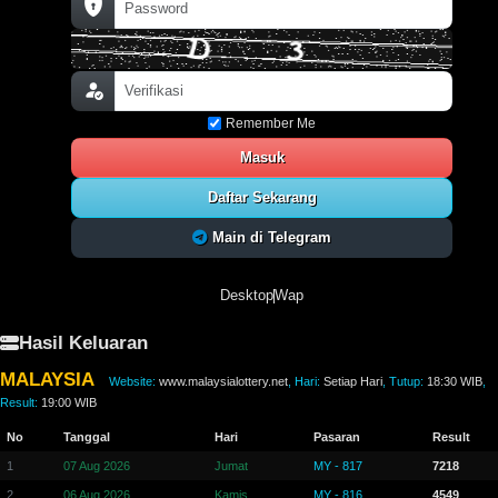
Remember Me
Masuk
Daftar Sekarang
Main di Telegram
Desktop
Wap
Hasil Keluaran
MALAYSIA
Website:
www.malaysialottery.net
, Hari:
Setiap Hari
, Tutup:
18:30 WIB
,
Result:
19:00 WIB
No
Tanggal
Hari
Pasaran
Result
1
07 Aug 2026
Jumat
MY - 817
7218
2
06 Aug 2026
Kamis
MY - 816
4549