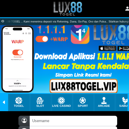
ux88 TOGEL .. Kami menerima deposit via Rekening, Dana, Go-Pay, Ovo dan Pulsa.. Silahkan hubungi CS kami
TOGEL
SLOT
LIVE CASINO
SPORT
ARCADE
SABU