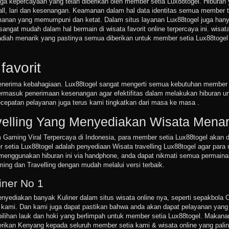
a kepercayaan yang telah diberikan oleh member setia Lux88togel. Hiburan 
all, lari dan kesenangan. Keamanan dalam hal data identitas semua member 
anan yang memumpuni dan ketat. Dalam situs layanan Lux88togel juga hanya p
angat mudah dalam hal bermain di wisata favorit online terpercaya ini. wisata
diah menarik yang pastinya semua diberikan untuk member setia Lux88togel
favorit
nerima kebahagiaan. Lux88togel sangat mengerti semua kebutuhan member 
ermasuk penerimaan kesenangan agar efektifitas dalam melakukan hiburan un
cepatan pelayanan juga terus kami tingkatkan dari masa ke masa .
avelling Yang Menyediakan Wisata Menar
Gaming Viral Terpercaya di Indonesia, para member setia Lux88togel akan dap
r setia Lux88togel adalah penyediaan Wisata travelling Lux88togel agar pa
menggunakan hiburan ini via handphone, anda dapat nikmati semua permain
ming
dan Travelling dengan mudah melalui versi terbaik.
iner No 1
yediakan banyak Kuliner dalam situs wisata online nya, seperti sepakbola 
kami. Dan kami juga dapat pastikan bahwa anda akan dapat pelayanan yan
ilihan lauk dan hoki yang berlimpah untuk member setia Lux88togel. Makana
ikan Kenyang kepada seluruh member setia kami & wisata online yang palin