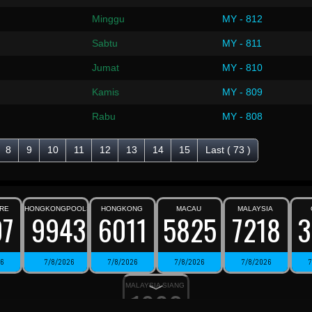
Minggu
MY - 812
Sabtu
MY - 811
Jumat
MY - 810
Kamis
MY - 809
Rabu
MY - 808
8
9
10
11
12
13
14
15
Last ( 73 )
ORE
HONGKONGPOOLS
HONGKONG
MACAU
MALAYSIA
07
9943
6011
5825
7218
3
26
7/8/2026
7/8/2026
7/8/2026
7/8/2026
7
MALAYSIA SIANG
1986