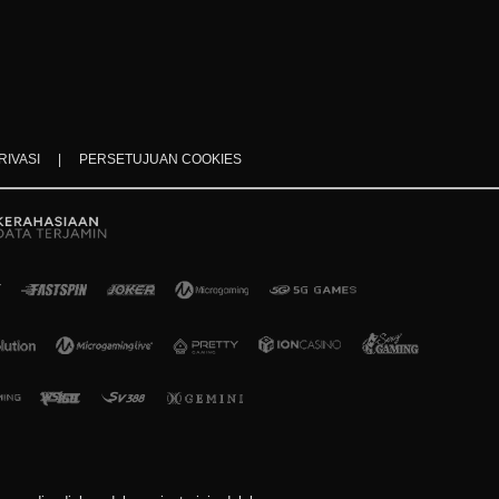
RIVASI
|
PERSETUJUAN COOKIES