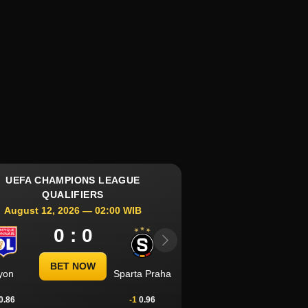
UEFA CHAMPIONS LEAGUE
QUALIFIERS
August 11, 2026 — 22:59 WIB
0 : 0
Next
BET NOW
Union Saint-
Bodo Glimt
Gilloise
0.75
0.82
-0.75
1.00