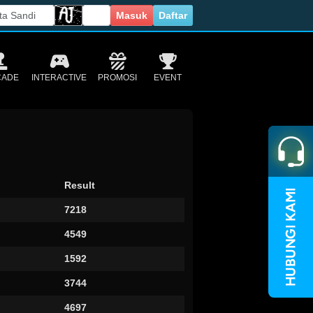
info lebih lanjut.. Terima kasih :)
Selamat datang di situs Lux88 TOGEL .. 
Masuk
Daftar
CADE
INTERACTIVE
PROMOSI
EVENT
Result
7218
4549
1592
3744
4697