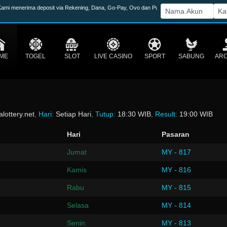
nerima deposit via Rekening, Dana, Go-Pay, Ovo dan Pulsa.. Silahkan hubungi CS kami untuk 
ME
TOGEL
SLOT
LIVE CASINO
SPORT
SABUNG
AR
lottery.net
, Hari:
Setiap Hari
, Tutup:
18:30 WIB
, Result:
19:00 WIB
Hari
Pasaran
Jumat
MY - 817
Kamis
MY - 816
Rabu
MY - 815
Selasa
MY - 814
Senin
MY - 813