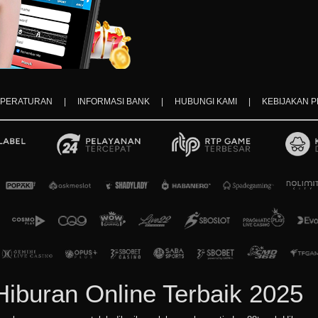
PERATURAN
|
INFORMASI BANK
|
HUBUNGI KAMI
|
KEBIJAKAN P
iburan Online Terbaik 2025