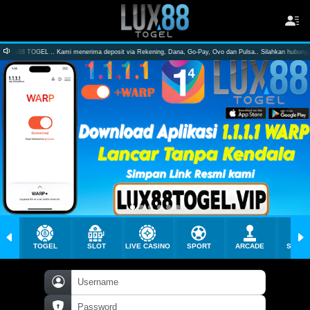
88 TOGEL .. Kami menerima deposit via Rekening, Dana, Go-Pay, Ovo dan Pulsa.. Silahkan hubungi CS kami u
TOGEL
SLOT
LIVE CASINO
SPORT
ARCADE
SABU