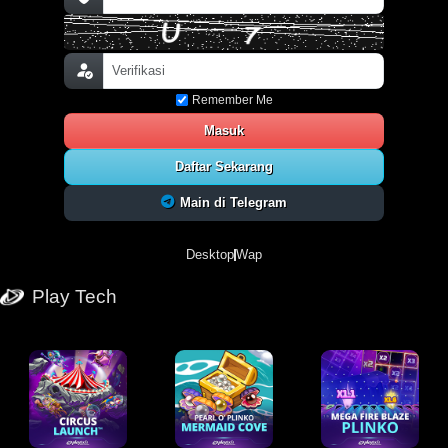
Remember Me
Masuk
Daftar Sekarang
Main di Telegram
Desktop
Wap
Play Tech