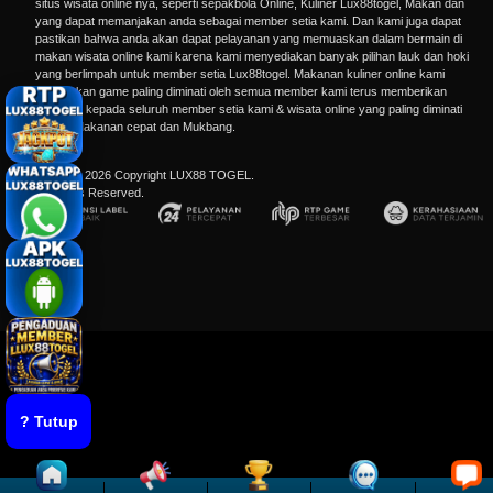
situs wisata online nya, seperti sepakbola Online,
Kuliner Lux88togel
, Makan dan
yang dapat memanjakan anda sebagai member setia kami. Dan kami juga dapat
pastikan bahwa anda akan dapat pelayanan yang memuaskan dalam bermain di
makan wisata online kami karena kami menyediakan banyak pilihan lauk dan hoki
yang berlimpah untuk member setia Lux88togel. Makanan kuliner online kami
merupakan game paling diminati oleh semua member kami terus memberikan
Kenyang kepada seluruh member setia kami & wisata online yang paling diminati
adalah Makanan cepat dan Mukbang.
"
© 2015 - 2026 Copyright LUX88 TOGEL.
All Rights Reserved.
? Tutup