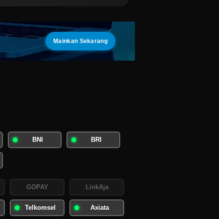
0.75
0.61
-0.75
-0.85
Mainkan Sekarang
BNI
BRI
GOPAY
LinkAja
Telkomsel
Axiata