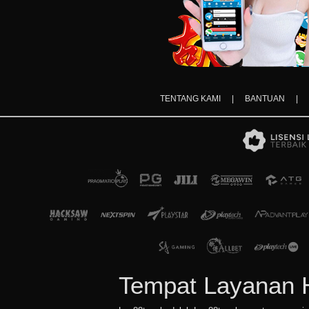
TENTANG KAMI
|
BANTUAN
|
Tempat Layanan H