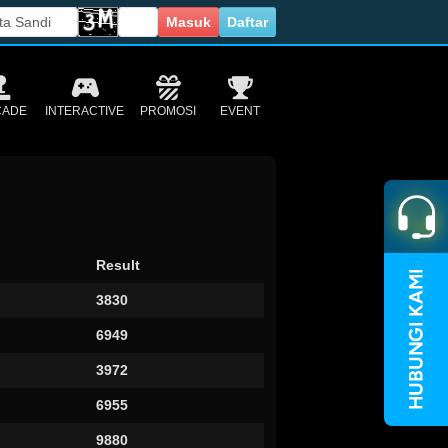
 info lebih lanjut.. Terima kasih :)
Selamat datang di situs Lux88 TOGEL ..
Masuk
Daftar
CADE
INTERACTIVE
PROMOSI
EVENT
Result
3830
6949
3972
6955
9880