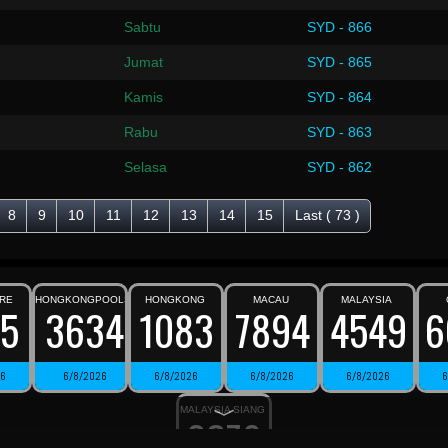
Sabtu
SYD - 866
Jumat
SYD - 865
Kamis
SYD - 864
Rabu
SYD - 863
Selasa
SYD - 862
8
9
10
11
12
13
14
15
Last ( 73 )
ORE
HONGKONGPOOLS
HONGKONG
MACAU
MALAYSIA
15
3634
1083
7894
4549
6
26
6/8/2026
6/8/2026
6/8/2026
6/8/2026
6
MALAYSIA SIANG
6379