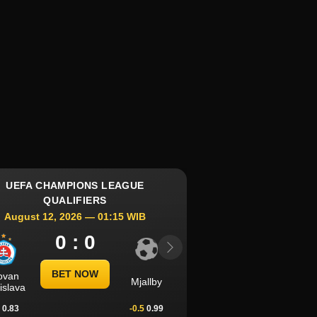
E-FOOTBALL F24 ELITE CLUB
FRIENDLY
August 7, 2026 — 13:30 WIB
0 : 0
Next
BET NOW
e-
e-Chelsea
Manchester
City