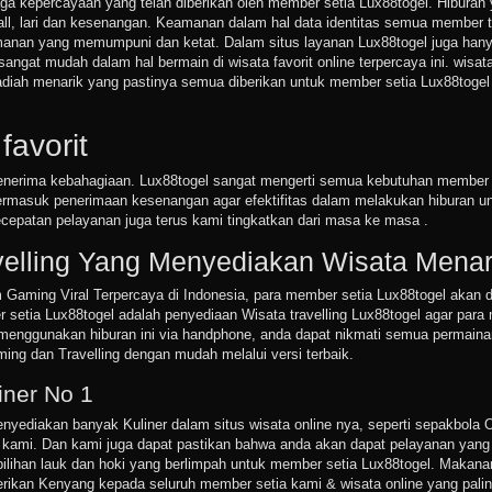
a kepercayaan yang telah diberikan oleh member setia Lux88togel. Hiburan 
all, lari dan kesenangan. Keamanan dalam hal data identitas semua member 
anan yang memumpuni dan ketat. Dalam situs layanan Lux88togel juga hanya p
angat mudah dalam hal bermain di wisata favorit online terpercaya ini. wisata
diah menarik yang pastinya semua diberikan untuk member setia Lux88togel
favorit
nerima kebahagiaan. Lux88togel sangat mengerti semua kebutuhan member 
ermasuk penerimaan kesenangan agar efektifitas dalam melakukan hiburan un
cepatan pelayanan juga terus kami tingkatkan dari masa ke masa .
avelling Yang Menyediakan Wisata Menar
Gaming Viral Terpercaya di Indonesia, para member setia Lux88togel akan dap
r setia Lux88togel adalah penyediaan Wisata travelling Lux88togel agar pa
menggunakan hiburan ini via handphone, anda dapat nikmati semua permain
ming
dan Travelling dengan mudah melalui versi terbaik.
iner No 1
yediakan banyak Kuliner dalam situs wisata online nya, seperti sepakbola 
kami. Dan kami juga dapat pastikan bahwa anda akan dapat pelayanan yan
ilihan lauk dan hoki yang berlimpah untuk member setia Lux88togel. Makana