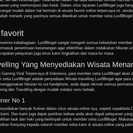
all, lari dan kesenangan. Keamanan dalam hal data identitas semua member 
anan yang memumpuni dan ketat. Dalam situs layanan Lux88togel juga hanya p
angat mudah dalam hal bermain di wisata favorit online terpercaya ini. wisata
diah menarik yang pastinya semua diberikan untuk member setia Lux88togel
favorit
nerima kebahagiaan. Lux88togel sangat mengerti semua kebutuhan member 
ermasuk penerimaan kesenangan agar efektifitas dalam melakukan hiburan un
cepatan pelayanan juga terus kami tingkatkan dari masa ke masa .
avelling Yang Menyediakan Wisata Menar
Gaming Viral Terpercaya di Indonesia, para member setia Lux88togel akan dap
r setia Lux88togel adalah penyediaan Wisata travelling Lux88togel agar pa
menggunakan hiburan ini via handphone, anda dapat nikmati semua permain
ming
dan Travelling dengan mudah melalui versi terbaik.
iner No 1
yediakan banyak Kuliner dalam situs wisata online nya, seperti sepakbola 
kami. Dan kami juga dapat pastikan bahwa anda akan dapat pelayanan yan
ilihan lauk dan hoki yang berlimpah untuk member setia Lux88togel. Makana
ikan Kenyang kepada seluruh member setia kami & wisata online yang palin