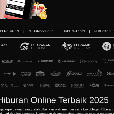
PERATURAN
|
INFORMASI BANK
|
HUBUNGI KAMI
|
KEBIJAKAN P
iburan Online Terbaik 2025
a kepercayaan yang telah diberikan oleh member setia Lux88togel. Hiburan 