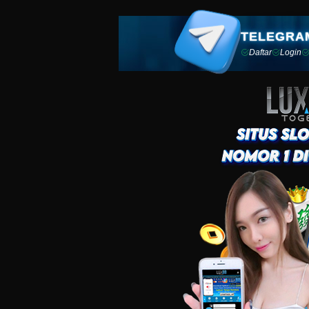
TELEGRA
Daftar
Login