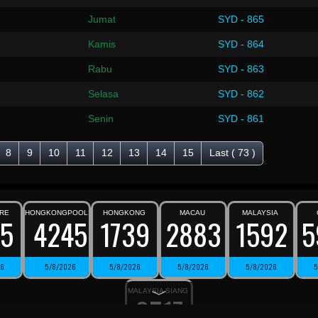
Jumat
SYD - 865
Kamis
SYD - 864
Rabu
SYD - 863
Selasa
SYD - 862
Senin
SYD - 861
8
9
10
11
12
13
14
15
Last ( 73 )
ORE
HONGKONGPOOLS
HONGKONG
MACAU
MALAYSIA
15
4245
1739
2883
1592
5
26
5/8/2026
5/8/2026
5/8/2026
5/8/2026
5
MALAYSIA SIANG
6517