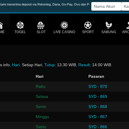
enerima deposit via Rekening, Dana, Go-Pay, Ovo dan Pulsa.. Silahkan hubungi CS kami untuk 
ME
TOGEL
SLOT
LIVE CASINO
SPORT
SABUNG
AR
.info
, Hari:
Setiap Hari
, Tutup:
13.30 WIB
, Result:
14:00 WIB
Hari
Pasaran
Rabu
SYD - 870
Selasa
SYD - 869
Senin
SYD - 868
Minggu
SYD - 867
Sabtu
SYD - 866