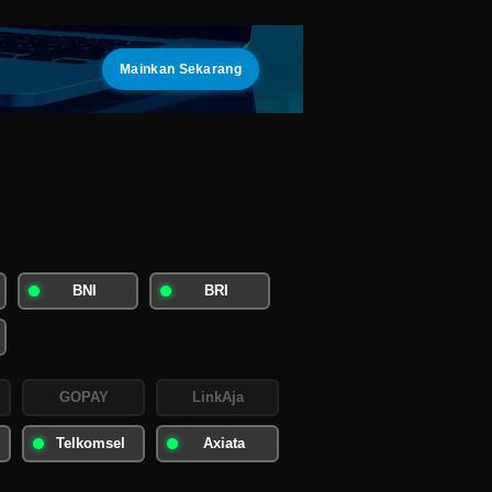
Mainkan Sekarang
BNI
BRI
GOPAY
LinkAja
Telkomsel
Axiata