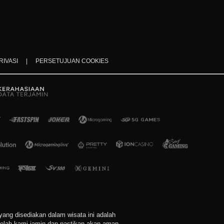
RIVASI
|
PERSETUJUAN COOKIES
yang disediakan dalam wisata ini adalah