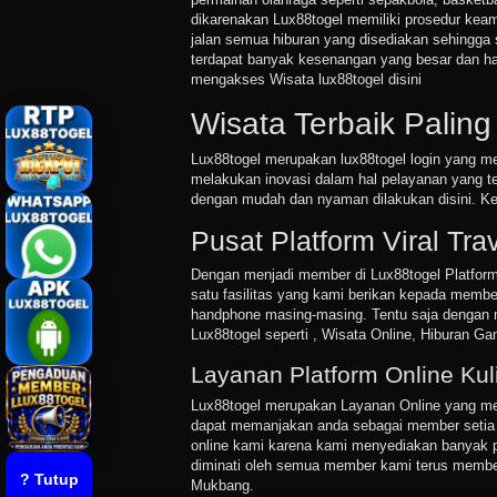
permainan olahraga seperti sepakbola, basketb
dikarenakan
Lux88togel
memiliki prosedur keam
jalan semua hiburan yang disediakan sehingga s
terdapat banyak kesenangan yang besar dan ha
mengakses
Wisata lux88togel
disini
Wisata Terbaik Paling 
Lux88togel merupakan
lux88togel login
yang me
melakukan inovasi dalam hal pelayanan yang t
dengan mudah dan nyaman dilakukan disini. Ke
Pusat Platform Viral Tr
Dengan menjadi member di Lux88togel Platform 
satu fasilitas yang kami berikan kepada membe
handphone masing-masing. Tentu saja dengan 
Lux88togel seperti , Wisata Online,
Hiburan Ga
Layanan Platform Online Kul
Lux88togel merupakan Layanan Online yang men
dapat memanjakan anda sebagai member setia 
online kami karena kami menyediakan banyak p
? Tutup
diminati oleh semua member kami terus member