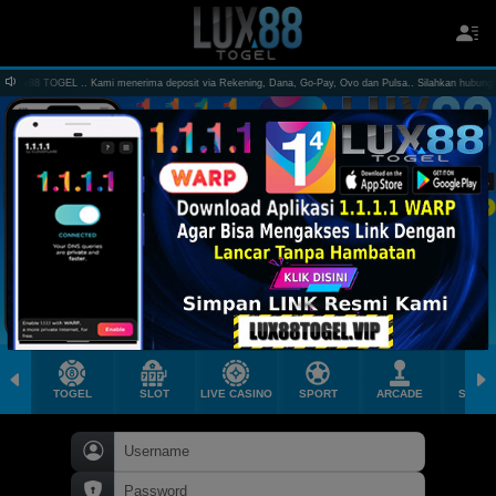
Lux88 TOGEL .. Kami menerima deposit via Rekening, Dana, Go-Pay, Ovo dan Pulsa.. Silahkan hubungi CS kam
TOGEL
SLOT
LIVE CASINO
SPORT
ARCADE
SABU