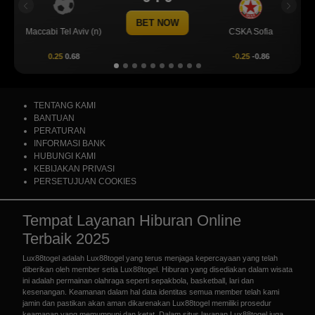
Previous
Next
BET NOW
B
CSKA Sofia
Lincoln Red Imps (n)
-0.25
-0.86
-0.75
-0.86
TENTANG KAMI
BANTUAN
PERATURAN
INFORMASI BANK
HUBUNGI KAMI
KEBIJAKAN PRIVASI
PERSETUJUAN COOKIES
Tempat Layanan Hiburan Online
Terbaik 2025
Lux88togel adalah
Lux88togel
yang terus menjaga kepercayaan yang telah
diberikan oleh member setia Lux88togel. Hiburan yang disediakan dalam wisata
ini adalah permainan olahraga seperti sepakbola, basketball, lari dan
kesenangan. Keamanan dalam hal data identitas semua member telah kami
jamin dan pastikan akan aman dikarenakan
Lux88togel
memiliki prosedur
keamanan yang memumpuni dan ketat. Dalam situs layanan Lux88togel juga