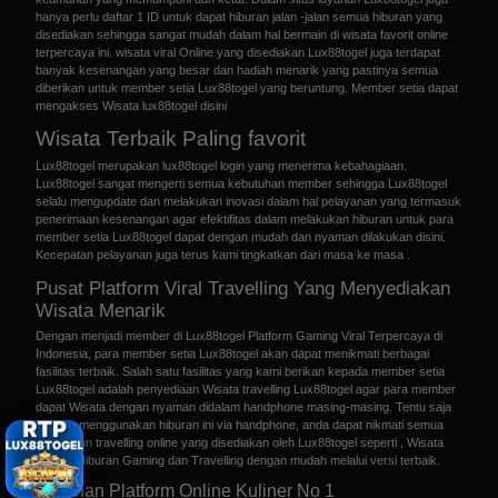
hanya perlu daftar 1 ID untuk dapat hiburan jalan -jalan semua hiburan yang
disediakan sehingga sangat mudah dalam hal bermain di wisata favorit online
terpercaya ini. wisata viral Online yang disediakan Lux88togel juga terdapat
banyak kesenangan yang besar dan hadiah menarik yang pastinya semua
diberikan untuk member setia Lux88togel yang beruntung. Member setia dapat
mengakses
Wisata lux88togel
disini
Wisata Terbaik Paling favorit
Lux88togel merupakan
lux88togel login
yang menerima kebahagiaan.
Lux88togel sangat mengerti semua kebutuhan member sehingga Lux88togel
selalu mengupdate dan melakukan inovasi dalam hal pelayanan yang termasuk
penerimaan kesenangan agar efektifitas dalam melakukan hiburan untuk para
member setia Lux88togel dapat dengan mudah dan nyaman dilakukan disini.
Kecepatan pelayanan juga terus kami tingkatkan dari masa ke masa .
Pusat Platform Viral Travelling Yang Menyediakan
Wisata Menarik
Dengan menjadi member di Lux88togel Platform Gaming Viral Terpercaya di
Indonesia, para member setia Lux88togel akan dapat menikmati berbagai
fasilitas terbaik. Salah satu fasilitas yang kami berikan kepada member setia
Lux88togel adalah penyediaan Wisata travelling Lux88togel agar para member
dapat Wisata dengan nyaman didalam handphone masing-masing. Tentu saja
dengan menggunakan hiburan ini via handphone, anda dapat nikmati semua
permainan
travelling online
yang disediakan oleh Lux88togel seperti , Wisata
Online,
Hiburan Gaming
dan Travelling dengan mudah melalui versi terbaik.
Layanan Platform Online Kuliner No 1