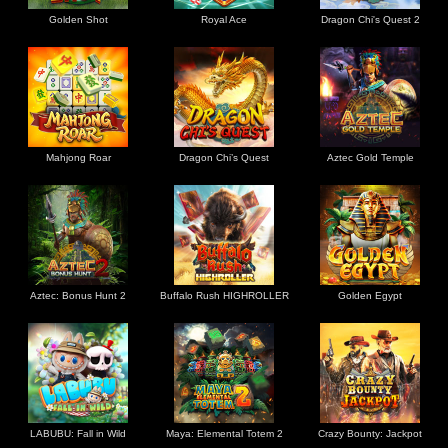
Golden Shot
Royal Ace
Dragon Chi's Quest 2
Mahjong Roar
Dragon Chi’s Quest
Aztec Gold Temple
Aztec: Bonus Hunt 2
Buffalo Rush HIGHROLLER
Golden Egypt
LABUBU: Fall in Wild
Maya: Elemental Totem 2
Crazy Bounty: Jackpot