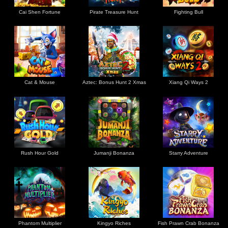
Cai Shen Fortune
Pirate Treasure Hunt
Fighting Bull
Cat & Mouse
Aztec: Bonus Hunt 2 Xmas
Xiang Qi Ways 2
Rush Hour Gold
Jumanji Bonanza
Starry Adventure
Phantom Multiplier
Kingyo Riches
Fish Prawn Crab Bonanza