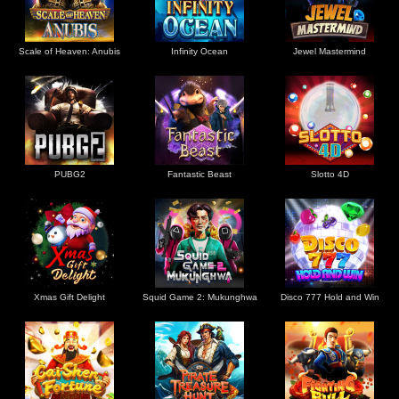
Scale of Heaven: Anubis
Infinity Ocean
Jewel Mastermind
PUBG2
Fantastic Beast
Slotto 4D
Xmas Gift Delight
Squid Game 2: Mukunghwa
Disco 777 Hold and Win