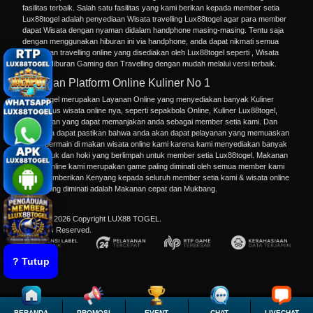
fasilitas terbaik. Salah satu fasilitas yang kami berikan kepada member setia
Lux88togel adalah penyediaan Wisata travelling Lux88togel agar para member
dapat Wisata dengan nyaman didalam handphone masing-masing. Tentu saja
dengan menggunakan hiburan ini via handphone, anda dapat nikmati semua
permainan
travelling online
yang disediakan oleh Lux88togel seperti , Wisata
Online,
Hiburan Gaming
dan Travelling dengan mudah melalui versi terbaik.
Layanan Platform Online Kuliner No 1
Lux88togel merupakan Layanan Online yang menyediakan banyak Kuliner
dalam situs wisata online nya, seperti sepakbola Online,
Kuliner Lux88togel
,
Makan dan yang dapat memanjakan anda sebagai member setia kami. Dan
kami juga dapat pastikan bahwa anda akan dapat pelayanan yang memuaskan
dalam bermain di makan wisata online kami karena kami menyediakan banyak
pilihan lauk dan hoki yang berlimpah untuk member setia Lux88togel. Makanan
kuliner online kami merupakan game paling diminati oleh semua member kami
terus memberikan Kenyang kepada seluruh member setia kami & wisata online
yang paling diminati adalah Makanan cepat dan Mukbang.
"
© 2015 - 2026 Copyright LUX88 TOGEL.
All Rights Reserved.
? Tutup
BERANDA
PROMOSI
EVENT
CHAT
LIVECHAT