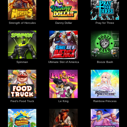
Strength of Hercules
Danny Dollar
Pray for Three
Ultimate Slot of America
Booze Bash
Spinman
Le King
Fred's Food Truck
Rainbow Princess