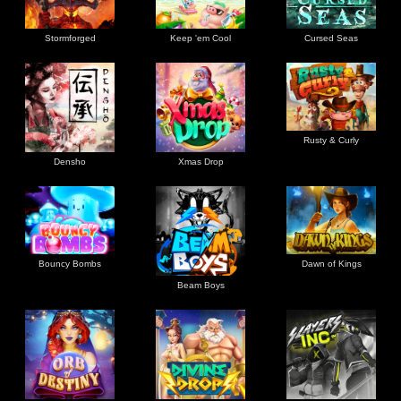
Stormforged
Keep 'em Cool
Cursed Seas
Rusty & Curly
Densho
Xmas Drop
Bouncy Bombs
Dawn of Kings
Beam Boys