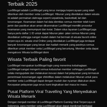
Terbaik 2025
Lux88togel adalah
Lux88togel
yang terus menjaga kepercayaan yang telah
diberikan oleh member setia Lux88togel. Hiburan yang disediakan dalam wisata
ini adalah permainan olahraga seperti sepakbola, basketball, lari dan
kesenangan. Keamanan dalam hal data identitas semua member telah kami
jamin dan pastikan akan aman dikarenakan
Lux88togel
memiliki prosedur
keamanan yang memumpuni dan ketat. Dalam situs layanan Lux88togel juga
hanya perlu daftar 1 ID untuk dapat hiburan jalan -jalan semua hiburan yang
disediakan sehingga sangat mudah dalam hal bermain di wisata favorit online
terpercaya ini. wisata viral Online yang disediakan Lux88togel juga terdapat
banyak kesenangan yang besar dan hadiah menarik yang pastinya semua
diberikan untuk member setia Lux88togel yang beruntung. Member setia dapat
mengakses
Wisata lux88togel
disini
Wisata Terbaik Paling favorit
Lux88togel merupakan
lux88togel login
yang menerima kebahagiaan.
Lux88togel sangat mengerti semua kebutuhan member sehingga Lux88togel
selalu mengupdate dan melakukan inovasi dalam hal pelayanan yang termasuk
penerimaan kesenangan agar efektifitas dalam melakukan hiburan untuk para
member setia Lux88togel dapat dengan mudah dan nyaman dilakukan disini.
Kecepatan pelayanan juga terus kami tingkatkan dari masa ke masa .
Pusat Platform Viral Travelling Yang Menyediakan
Wisata Menarik
Dengan menjadi member di Lux88togel Platform Gaming Viral Terpercaya di
Indonesia, para member setia Lux88togel akan dapat menikmati berbagai