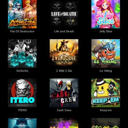
Fist Of Destruction
Life and Death
Jelly Slice
SixSixSix
2 Wild 2 Die
Le Viking
ITERO
Cash Crew
Keep'em