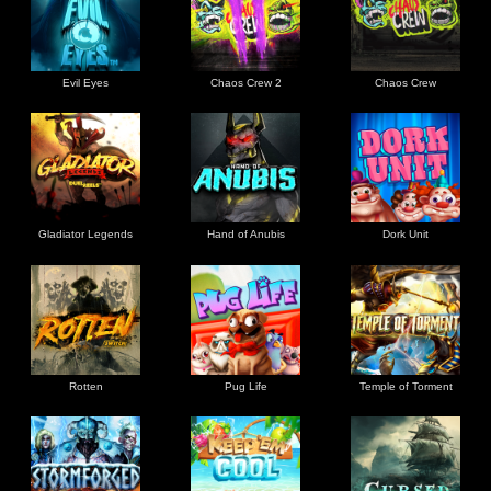
Evil Eyes
Chaos Crew 2
Chaos Crew
Gladiator Legends
Hand of Anubis
Dork Unit
Rotten
Pug Life
Temple of Torment