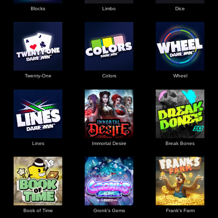
Blocks
Limbo
Dice
Twenty-One
Colors
Wheel
Lines
Immortal Desire
Break Bones
Book of Time
Gronk's Gems
Frank's Farm