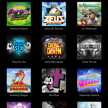
Donny & Danny
Zeus Ze Zecond
Le Fisherman
Pray For Six
Deal With Death
Circle Of Life
Smoking Dragon
Hot Ross
Superstar Sevens