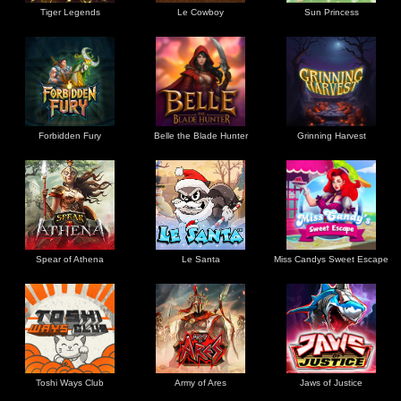
Tiger Legends
Le Cowboy
Sun Princess
Forbidden Fury
Belle the Blade Hunter
Grinning Harvest
Spear of Athena
Le Santa
Miss Candys Sweet Escape
Toshi Ways Club
Army of Ares
Jaws of Justice