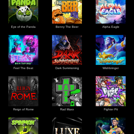
Eye of the Panda
Benny The Beer
Alpha Eagle
Feel The Beat
Dark Summoning
Wishbringer
Reign of Rome
Rad Maxx
Fighter Pit