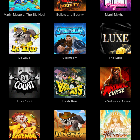
Marlin Masters: The Big Haul
Bullets and Bounty
Miami Mayhem
Le Zeus
Stormborn
The Luxe
The Count
Bash Bros
The Wildwood Curse