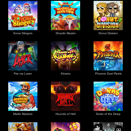
Snow Slingers
Shaolin Master
Donut Division
Fire my Laser
Klowns
Phoenix Duel Reels
Marlin Masters
Hounds of Hell
Dorks of the Deep