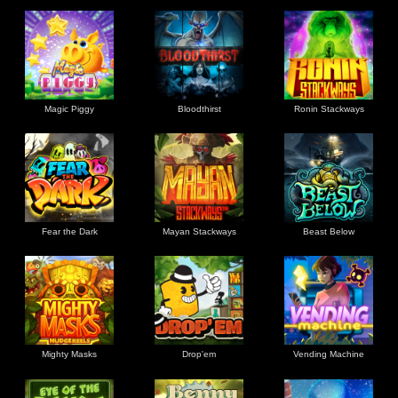
Magic Piggy
Bloodthirst
Ronin Stackways
Fear the Dark
Mayan Stackways
Beast Below
Mighty Masks
Drop'em
Vending Machine