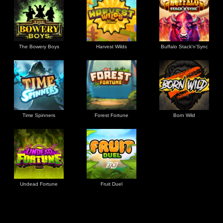
The Bowery Boys
Harvest Wilds
Buffalo Stack'n'Sync
Time Spinners
Forest Fortune
Born Wild
Undead Fortune
Fruit Duel