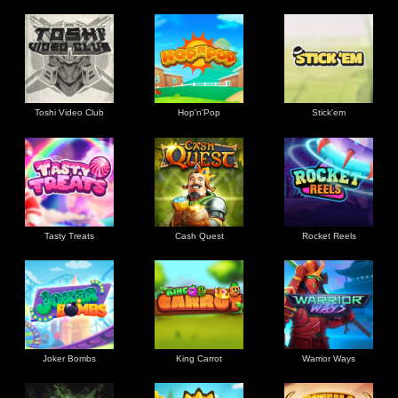
Toshi Video Club
Hop'n'Pop
Stick'em
Tasty Treats
Cash Quest
Rocket Reels
Joker Bombs
King Carrot
Warrior Ways