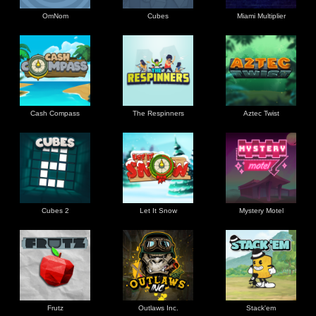
OmNom
Cubes
Miami Multiplier
Cash Compass
The Respinners
Aztec Twist
Cubes 2
Let It Snow
Mystery Motel
Frutz
Outlaws Inc.
Stack'em