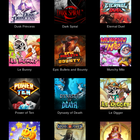
Dusk Princess
Dark Spiral
Eternal Duel
Le Bunny
Epic Bullets and Bounty
Munchy Milo
Power of Ten
Dynasty of Death
Le Digger