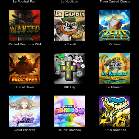
Le Football Fan
Le Hooligan
Three Cursed Chests
Wanted Dead or a Wild
Le Bandit
Ze Zeus
Duel at Dawn
RIP City
Le Pharaoh
Cloud Princess
Double Rainbow
FRKN Bananas