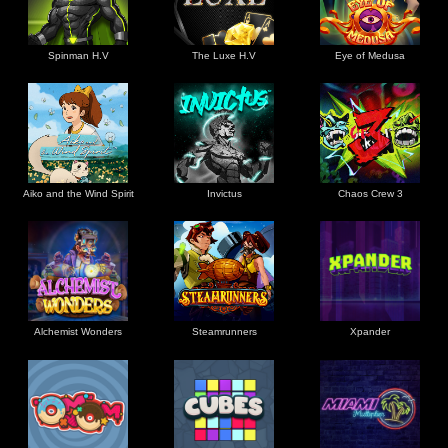
Spinman H.V
The Luxe H.V
Eye of Medusa
Aiko and the Wind Spirit
Invictus
Chaos Crew 3
Alchemist Wonders
Steamrunners
Xpander