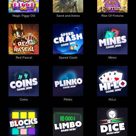
Magic Piggy OG
Sand and Ashes
Rise Of Fortuna
Red Pascal
Speed Crash
Mines
Coins
Plinko
Hi-Lo