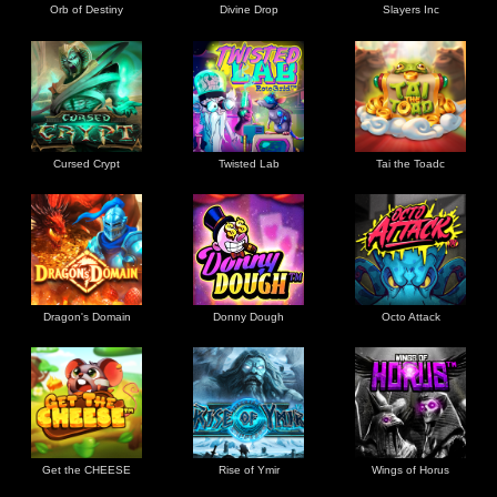
Orb of Destiny
Divine Drop
Slayers Inc
Cursed Crypt
Twisted Lab
Tai the Toadc
Dragon's Domain
Donny Dough
Octo Attack
Get the CHEESE
Rise of Ymir
Wings of Horus