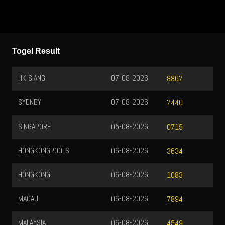
Togel Result
HK SIANG
07-08-2026
MA
8867
SYDNEY
07-08-2026
7440
SINGAPORE
05-08-2026
0715
HONGKONGPOOLS
06-08-2026
3634
HONGKONG
06-08-2026
1083
MACAU
06-08-2026
7894
MALAYSIA
06-08-2026
4549