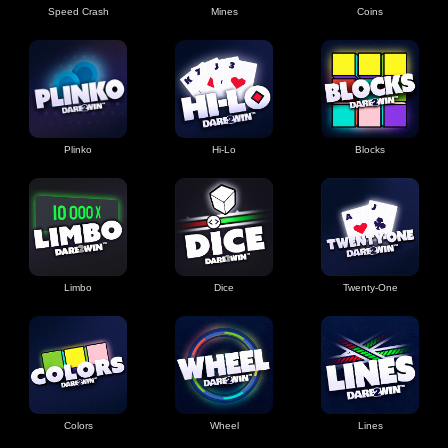
Speed Crash
Mines
Coins
Plinko
Hi-Lo
Blocks
Limbo
Dice
Twenty-One
Colors
Wheel
Lines