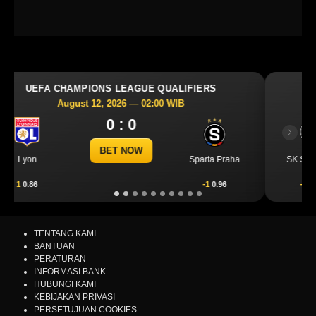
UEFA CHAMPIONS LEAGUE QUALIFIERS
August 12, 2026 — 01:30 WIB
0 : 0
Previous
Next
BET NOW
SK Sturm Graz
Fenerbahce
-0.5
0.95
0.5
0.87
TENTANG KAMI
BANTUAN
PERATURAN
INFORMASI BANK
HUBUNGI KAMI
KEBIJAKAN PRIVASI
PERSETUJUAN COOKIES