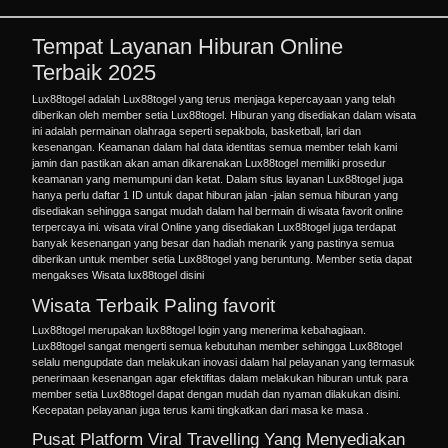
Tempat Layanan Hiburan Online
Terbaik 2025
Lux88togel adalah
Lux88togel
yang terus menjaga kepercayaan yang telah
diberikan oleh member setia Lux88togel. Hiburan yang disediakan dalam wisata
ini adalah permainan olahraga seperti sepakbola, basketball, lari dan
kesenangan. Keamanan dalam hal data identitas semua member telah kami
jamin dan pastikan akan aman dikarenakan
Lux88togel
memiliki prosedur
keamanan yang memumpuni dan ketat. Dalam situs layanan Lux88togel juga
hanya perlu daftar 1 ID untuk dapat hiburan jalan -jalan semua hiburan yang
disediakan sehingga sangat mudah dalam hal bermain di wisata favorit online
terpercaya ini. wisata viral Online yang disediakan Lux88togel juga terdapat
banyak kesenangan yang besar dan hadiah menarik yang pastinya semua
diberikan untuk member setia Lux88togel yang beruntung. Member setia dapat
mengakses
Wisata lux88togel
disini
Wisata Terbaik Paling favorit
Lux88togel merupakan
lux88togel login
yang menerima kebahagiaan.
Lux88togel sangat mengerti semua kebutuhan member sehingga Lux88togel
selalu mengupdate dan melakukan inovasi dalam hal pelayanan yang termasuk
penerimaan kesenangan agar efektifitas dalam melakukan hiburan untuk para
member setia Lux88togel dapat dengan mudah dan nyaman dilakukan disini.
Kecepatan pelayanan juga terus kami tingkatkan dari masa ke masa .
Pusat Platform Viral Travelling Yang Menyediakan