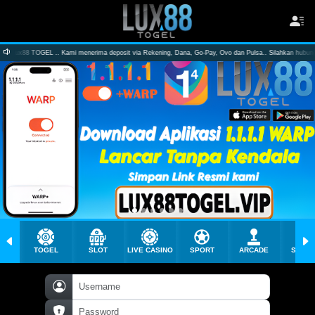
ux88 TOGEL .. Kami menerima deposit via Rekening, Dana, Go-Pay, Ovo dan Pulsa.. Silahkan hubungi CS kami
TOGEL
SLOT
LIVE CASINO
SPORT
ARCADE
SABU