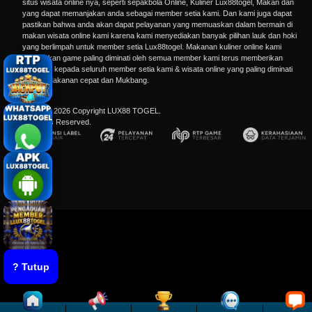
situs wisata online nya, seperti sepakbola Online,
Kuliner Lux88togel
, Makan dan
yang dapat memanjakan anda sebagai member setia kami. Dan kami juga dapat
pastikan bahwa anda akan dapat pelayanan yang memuaskan dalam bermain di
makan wisata online kami karena kami menyediakan banyak pilihan lauk dan hoki
yang berlimpah untuk member setia Lux88togel. Makanan kuliner online kami
merupakan game paling diminati oleh semua member kami terus memberikan
Kenyang kepada seluruh member setia kami & wisata online yang paling diminati
adalah Makanan cepat dan Mukbang.
"
© 2015 - 2026 Copyright LUX88 TOGEL.
All Rights Reserved.
? Tutup