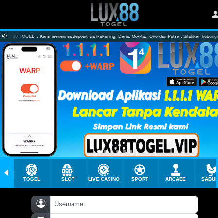
ux88 TOGEL .. Kami menerima deposit via Rekening, Dana, Go-Pay, Ovo dan Pulsa.. Silahkan hubungi CS kami
TOGEL
SLOT
LIVE CASINO
SPORT
ARCADE
SABU