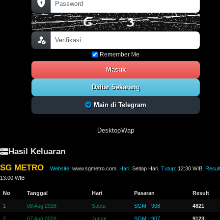
Remember Me
Masuk
Daftar Sekarang
Main di Telegram
Desktop
Wap
Hasil Keluaran
SG METRO
Website:
www.sgmetro.com
, Hari:
Setiap Hari
, Tutup:
12:30 WIB
, Result
13:00 WIB
No
Tanggal
Hari
Pasaran
Result
1
08 Aug 2026
Sabtu
SGM - 908
4821
2
07 Aug 2026
Jumat
SGM - 907
9123