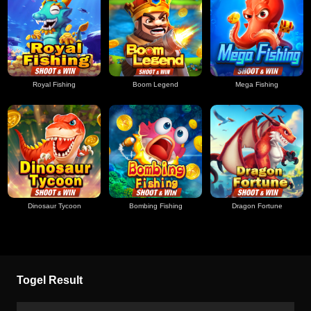
Royal Fishing
Boom Legend
Mega Fishing
Dinosaur Tycoon
Bombing Fishing
Dragon Fortune
Togel Result