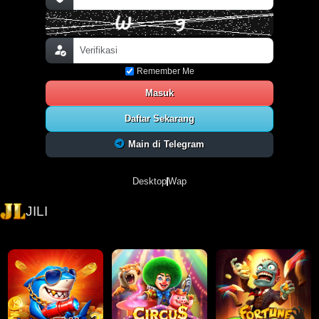
Remember Me
Masuk
Daftar Sekarang
Main di Telegram
Desktop
Wap
JILI