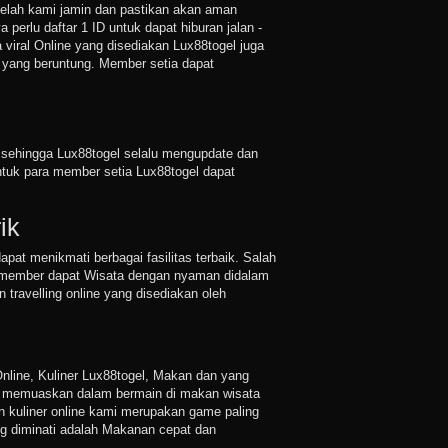
telah kami jamin dan pastikan akan aman
erlu daftar 1 ID untuk dapat hiburan jalan -
 viral Online yang disediakan Lux88togel juga
 yang beruntung. Member setia dapat
sehingga Lux88togel selalu mengupdate dan
tuk para member setia Lux88togel dapat
ver
Chicky Run
ik
at menikmati berbagai fasilitas terbaik. Salah
ra member dapat Wisata dengan nyaman didalam
an
travelling online
yang disediakan oleh
Online,
Kuliner Lux88togel
, Makan dan yang
g memuaskan dalam bermain di makan wisata
Hunt
Tsar Treasures
n kuliner online kami merupakan game paling
g diminati adalah Makanan cepat dan