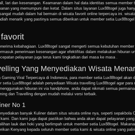
all, lari dan kesenangan. Keamanan dalam hal data identitas semua member 
anan yang memumpuni dan ketat. Dalam situs layanan Lux88togel juga hanya p
angat mudah dalam hal bermain di wisata favorit online terpercaya ini. wisata
diah menarik yang pastinya semua diberikan untuk member setia Lux88togel
favorit
nerima kebahagiaan. Lux88togel sangat mengerti semua kebutuhan member 
ermasuk penerimaan kesenangan agar efektifitas dalam melakukan hiburan un
cepatan pelayanan juga terus kami tingkatkan dari masa ke masa .
ark Bounty
Zombie Outbreak
Futebol Fe
avelling Yang Menyediakan Wisata Menar
Gaming Viral Terpercaya di Indonesia, para member setia Lux88togel akan dap
r setia Lux88togel adalah penyediaan Wisata travelling Lux88togel agar pa
menggunakan hiburan ini via handphone, anda dapat nikmati semua permain
ming
dan Travelling dengan mudah melalui versi terbaik.
iner No 1
yediakan banyak Kuliner dalam situs wisata online nya, seperti sepakbola 
kami. Dan kami juga dapat pastikan bahwa anda akan dapat pelayanan yan
ash Mania
Fortune Dragon
Werewolf's 
ilihan lauk dan hoki yang berlimpah untuk member setia Lux88togel. Makana
ikan Kenyang kepada seluruh member setia kami & wisata online yang palin