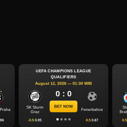
7/8/2026
rfect Strike
Mayan Destiny
Inferno Ma
E-FOOTBALL F24 INTERNATIONAL
E-
FRIENDLY
August 7, 2026 — 23:45 WIB
0 : 1
BET NOW
Saint-
e-Portugal
e-Hungary
e-F
oise
ical Guardians
Poker Kingdom Win
Alibabas Cav
1.00
0.5
0.60
-0.5
-0.84
-0.
Fortune