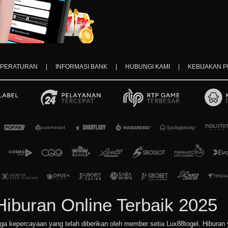
PERATURAN
|
INFORMASI BANK
|
HUBUNGI KAMI
|
KEBIJAKAN P
raffiti Rush
Incan Wonders
Fortune Sn
iburan Online Terbaik 2025
eum Mystery
Oishi Delights
Three Crazy P
a kepercayaan yang telah diberikan oleh member setia Lux88togel. Hiburan 