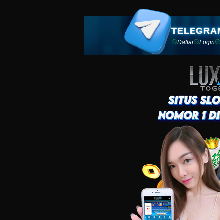
TELEGRA
Daftar
Login
Pharaoh Royals
Krak
Dragons Treasure
Dine