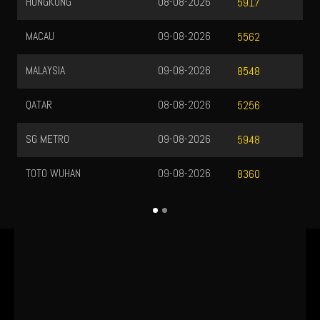
HONGKONG
08-08-2026
5917
MACAU
09-08-2026
5562
MALAYSIA
09-08-2026
8548
QATAR
08-08-2026
5256
SG METRO
09-08-2026
5948
TOTO WUHAN
09-08-2026
8360