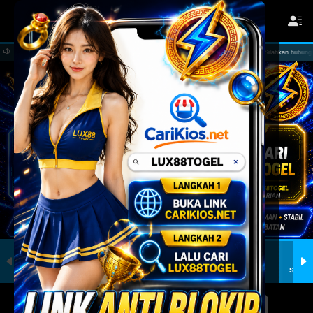
88 TOGEL .. Kami menerima deposit via Rekening, Dana, Go-Pay, Ovo dan Pulsa.. Silahkan hubungi CS kami u
TOGEL
SLOT
LIVE CASINO
SPORT
ARCADE
SABU