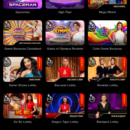
Spaceman
High Flyer
Mega Wheel
Sweet Bonanza Candyland
Gates of Olympus Roulette
Color Game Bonanza
Game Shows Lobby
Baccarat Lobby
Roulette Lobby
Sic Bo Lobby
Dragon Tiger Lobby
Blackjack Lobby