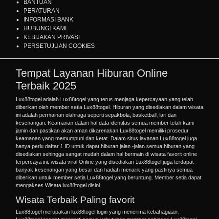
BANTUAN
PERATURAN
INFORMASI BANK
HUBUNGI KAMI
KEBIJAKAN PRIVASI
PERSETUJUAN COOKIES
Tempat Layanan Hiburan Online
Terbaik 2025
Lux88togel adalah
Lux88togel
yang terus menjaga kepercayaan yang telah
diberikan oleh member setia Lux88togel. Hiburan yang disediakan dalam wisata
ini adalah permainan olahraga seperti sepakbola, basketball, lari dan
kesenangan. Keamanan dalam hal data identitas semua member telah kami
jamin dan pastikan akan aman dikarenakan
Lux88togel
memiliki prosedur
keamanan yang memumpuni dan ketat. Dalam situs layanan Lux88togel juga
hanya perlu daftar 1 ID untuk dapat hiburan jalan -jalan semua hiburan yang
disediakan sehingga sangat mudah dalam hal bermain di wisata favorit online
terpercaya ini. wisata viral Online yang disediakan Lux88togel juga terdapat
banyak kesenangan yang besar dan hadiah menarik yang pastinya semua
diberikan untuk member setia Lux88togel yang beruntung. Member setia dapat
mengakses
Wisata lux88togel
disini
Wisata Terbaik Paling favorit
Lux88togel merupakan
lux88togel login
yang menerima kebahagiaan.