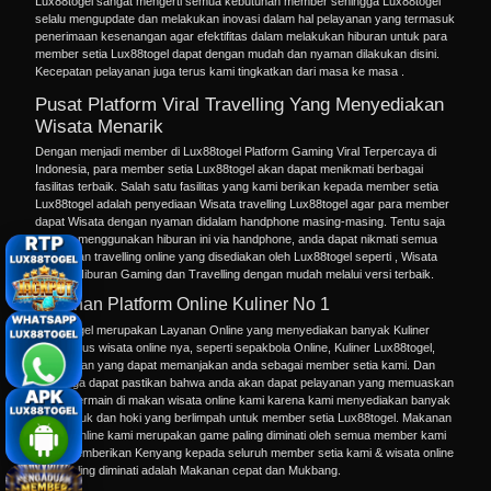
Lux88togel sangat mengerti semua kebutuhan member sehingga Lux88togel
selalu mengupdate dan melakukan inovasi dalam hal pelayanan yang termasuk
penerimaan kesenangan agar efektifitas dalam melakukan hiburan untuk para
member setia Lux88togel dapat dengan mudah dan nyaman dilakukan disini.
Kecepatan pelayanan juga terus kami tingkatkan dari masa ke masa .
Pusat Platform Viral Travelling Yang Menyediakan
Wisata Menarik
Dengan menjadi member di Lux88togel Platform Gaming Viral Terpercaya di
Indonesia, para member setia Lux88togel akan dapat menikmati berbagai
fasilitas terbaik. Salah satu fasilitas yang kami berikan kepada member setia
Lux88togel adalah penyediaan Wisata travelling Lux88togel agar para member
dapat Wisata dengan nyaman didalam handphone masing-masing. Tentu saja
dengan menggunakan hiburan ini via handphone, anda dapat nikmati semua
permainan
travelling online
yang disediakan oleh Lux88togel seperti , Wisata
Online,
Hiburan Gaming
dan Travelling dengan mudah melalui versi terbaik.
Layanan Platform Online Kuliner No 1
Lux88togel merupakan Layanan Online yang menyediakan banyak Kuliner
dalam situs wisata online nya, seperti sepakbola Online,
Kuliner Lux88togel
,
Makan dan yang dapat memanjakan anda sebagai member setia kami. Dan
kami juga dapat pastikan bahwa anda akan dapat pelayanan yang memuaskan
dalam bermain di makan wisata online kami karena kami menyediakan banyak
pilihan lauk dan hoki yang berlimpah untuk member setia Lux88togel. Makanan
kuliner online kami merupakan game paling diminati oleh semua member kami
terus memberikan Kenyang kepada seluruh member setia kami & wisata online
yang paling diminati adalah Makanan cepat dan Mukbang.