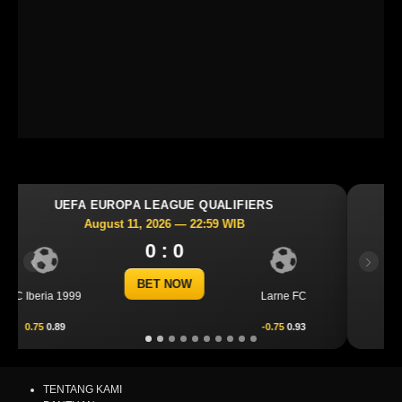
SPAIN LA LIGA
August 16, 2026 — 02:30 WIB
0 : 0
Previous
Next
BET NOW
Sevilla
Rayo Vallecano
0.25
0.95
-0.25
0.95
TENTANG KAMI