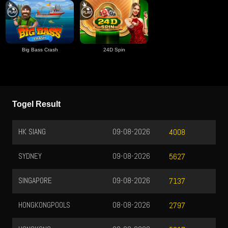
Big Bass Crash
24D Spin
Togel Result
HK SIANG
09-08-2026
MAL
4008
SYDNEY
09-08-2026
5627
SINGAPORE
09-08-2026
7137
HONGKONGPOOLS
08-08-2026
2797