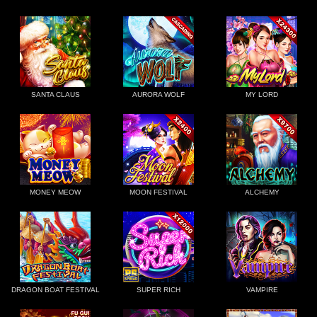
SANTA CLAUS
AURORA WOLF
MY LORD
MONEY MEOW
MOON FESTIVAL
ALCHEMY
DRAGON BOAT FESTIVAL
SUPER RICH
VAMPIRE