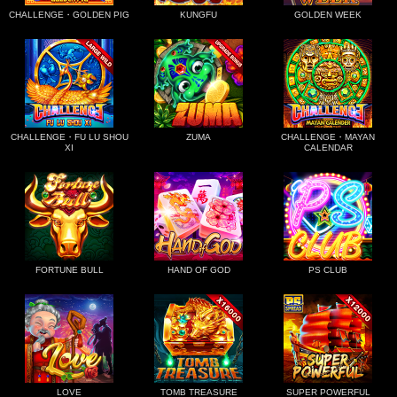
CHALLENGE・GOLDEN PIG
KUNGFU
GOLDEN WEEK
CHALLENGE・FU LU SHOU
ZUMA
CHALLENGE・MAYAN
XI
CALENDAR
FORTUNE BULL
HAND OF GOD
PS CLUB
LOVE
TOMB TREASURE
SUPER POWERFUL