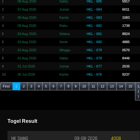
1
08 Aug 2026
Sabtu
HKL - 685
5917
2
07 Aug 2026
Jumat
HKL - 684
6011
3
06 Aug 2026
Kamis
HKL - 683
1083
4
05 Aug 2026
Rabu
HKL - 682
1739
5
04 Aug 2026
Selasa
HKL - 681
8824
6
03 Aug 2026
Senin
HKL - 680
4885
7
02 Aug 2026
Minggu
HKL - 679
0570
8
01 Aug 2026
Sabtu
HKL - 678
8446
9
31 Jul 2026
Jumat
HKL - 677
2535
10
30 Jul 2026
Kamis
HKL - 676
9237
First
1
2
3
4
5
6
7
8
9
10
11
12
13
14
15
L
(
)
Togel Result
HK SIANG
09-08-2026
4008