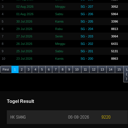
3
02 Aug 2026
Minggu
SG - 207
3052
4
01 Aug 2026
Sabtu
SG - 206
5964
5
30 Jul 2026
Kamis
SG - 205
3396
6
29 Jul 2026
Rabu
SG - 204
8813
7
27 Jul 2026
Senin
SG - 203
3064
8
26 Jul 2026
Minggu
SG - 202
6431
9
25 Jul 2026
Sabtu
SG - 201
5131
10
23 Jul 2026
Kamis
SG - 200
8863
First
1
2
3
4
5
6
7
8
9
10
11
12
13
14
15
L
(
)
Togel Result
HK SIANG
06-08-2026
9220