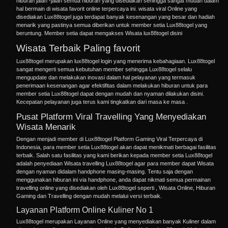
hiburan jalan -jalan semua hiburan yang disediakan sehingga sangat mudah dalam
hal bermain di wisata favorit online terpercaya ini. wisata viral Online yang
disediakan Lux88togel juga terdapat banyak kesenangan yang besar dan hadiah
menarik yang pastinya semua diberikan untuk member setia Lux88togel yang
beruntung. Member setia dapat mengakses
Wisata lux88togel
disini
Wisata Terbaik Paling favorit
Lux88togel merupakan
lux88togel login
yang menerima kebahagiaan. Lux88togel
sangat mengerti semua kebutuhan member sehingga Lux88togel selalu
mengupdate dan melakukan inovasi dalam hal pelayanan yang termasuk
penerimaan kesenangan agar efektifitas dalam melakukan hiburan untuk para
member setia Lux88togel dapat dengan mudah dan nyaman dilakukan disini.
Kecepatan pelayanan juga terus kami tingkatkan dari masa ke masa .
Pusat Platform Viral Travelling Yang Menyediakan
Wisata Menarik
Dengan menjadi member di Lux88togel Platform Gaming Viral Terpercaya di
Indonesia, para member setia Lux88togel akan dapat menikmati berbagai fasilitas
terbaik. Salah satu fasilitas yang kami berikan kepada member setia Lux88togel
adalah penyediaan Wisata travelling Lux88togel agar para member dapat Wisata
dengan nyaman didalam handphone masing-masing. Tentu saja dengan
menggunakan hiburan ini via handphone, anda dapat nikmati semua permainan
travelling online
yang disediakan oleh Lux88togel seperti , Wisata Online,
Hiburan
Gaming
dan Travelling dengan mudah melalui versi terbaik.
Layanan Platform Online Kuliner No 1
Lux88togel merupakan Layanan Online yang menyediakan banyak Kuliner dalam