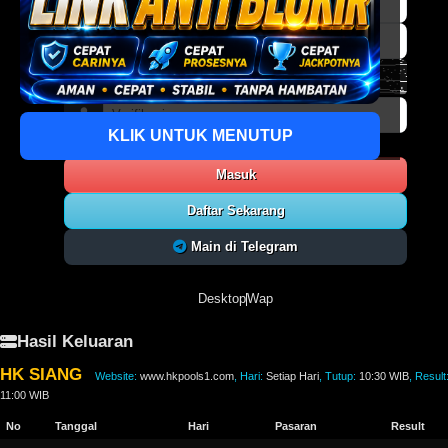
KLIK UNTUK MENUTUP
Remember Me
Masuk
Daftar Sekarang
Main di Telegram
Desktop
Wap
Hasil Keluaran
HK SIANG
Website:
www.hkpools1.com
, Hari:
Setiap Hari
, Tutup:
10:30 WIB
, Result
11:00 WIB
No
Tanggal
Hari
Pasaran
Result