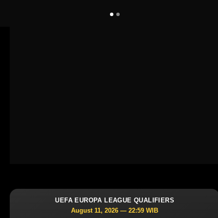
ALIFIERS
SPAIN LA LIGA
9 WIB
August 16, 2026 — 02:30 W