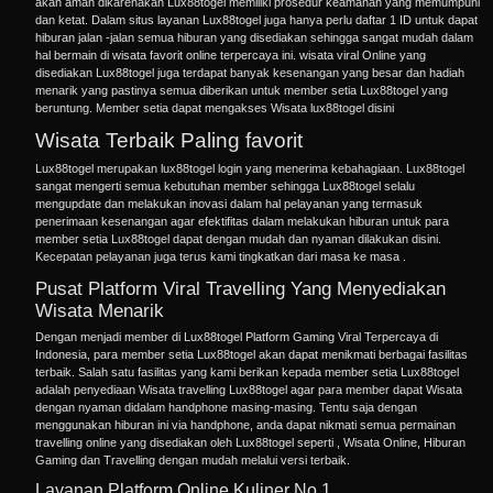
akan aman dikarenakan
Lux88togel
memiliki prosedur keamanan yang memumpuni
dan ketat. Dalam situs layanan Lux88togel juga hanya perlu daftar 1 ID untuk dapat
hiburan jalan -jalan semua hiburan yang disediakan sehingga sangat mudah dalam
hal bermain di wisata favorit online terpercaya ini. wisata viral Online yang
disediakan Lux88togel juga terdapat banyak kesenangan yang besar dan hadiah
menarik yang pastinya semua diberikan untuk member setia Lux88togel yang
beruntung. Member setia dapat mengakses
Wisata lux88togel
disini
Wisata Terbaik Paling favorit
Lux88togel merupakan
lux88togel login
yang menerima kebahagiaan. Lux88togel
sangat mengerti semua kebutuhan member sehingga Lux88togel selalu
mengupdate dan melakukan inovasi dalam hal pelayanan yang termasuk
penerimaan kesenangan agar efektifitas dalam melakukan hiburan untuk para
member setia Lux88togel dapat dengan mudah dan nyaman dilakukan disini.
Kecepatan pelayanan juga terus kami tingkatkan dari masa ke masa .
Pusat Platform Viral Travelling Yang Menyediakan
Wisata Menarik
Dengan menjadi member di Lux88togel Platform Gaming Viral Terpercaya di
Indonesia, para member setia Lux88togel akan dapat menikmati berbagai fasilitas
terbaik. Salah satu fasilitas yang kami berikan kepada member setia Lux88togel
adalah penyediaan Wisata travelling Lux88togel agar para member dapat Wisata
dengan nyaman didalam handphone masing-masing. Tentu saja dengan
menggunakan hiburan ini via handphone, anda dapat nikmati semua permainan
travelling online
yang disediakan oleh Lux88togel seperti , Wisata Online,
Hiburan
Gaming
dan Travelling dengan mudah melalui versi terbaik.
Layanan Platform Online Kuliner No 1