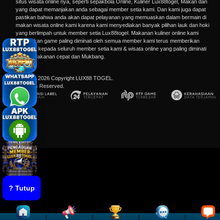
situs wisata online nya, seperti sepakbola Online,
Kuliner Lux88togel
, Makan dan
yang dapat memanjakan anda sebagai member setia kami. Dan kami juga dapat
pastikan bahwa anda akan dapat pelayanan yang memuaskan dalam bermain di
makan wisata online kami karena kami menyediakan banyak pilihan lauk dan hoki
yang berlimpah untuk member setia Lux88togel. Makanan kuliner online kami
merupakan game paling diminati oleh semua member kami terus memberikan
Kenyang kepada seluruh member setia kami & wisata online yang paling diminati
adalah Makanan cepat dan Mukbang.
"
© 2015 - 2026 Copyright LUX88 TOGEL.
All Rights Reserved.
? Tutup