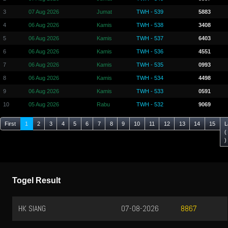
3
07 Aug 2026
Jumat
TWH - 539
5883
4
06 Aug 2026
Kamis
TWH - 538
3408
5
06 Aug 2026
Kamis
TWH - 537
6403
6
06 Aug 2026
Kamis
TWH - 536
4551
7
06 Aug 2026
Kamis
TWH - 535
0993
8
06 Aug 2026
Kamis
TWH - 534
4498
9
06 Aug 2026
Kamis
TWH - 533
0591
10
05 Aug 2026
Rabu
TWH - 532
9069
First
1
2
3
4
5
6
7
8
9
10
11
12
13
14
15
L
(
)
Togel Result
HK SIANG
07-08-2026
8867