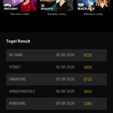
Baccarat Lobby
Roulette Lobby
Blackjack Lobby
Togel Result
HK SIANG
06-08-2026
9220
SYDNEY
06-08-2026
3830
SINGAPORE
05-08-2026
0715
HONGKONGPOOLS
06-08-2026
3634
HONGKONG
06-08-2026
1083