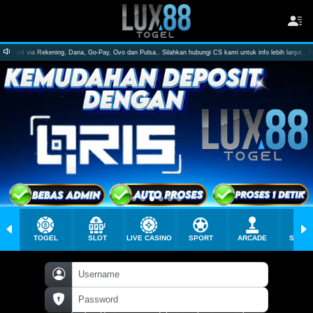
 via Rekening, Dana, Go-Pay, Ovo dan Pulsa.. Silahkan hubungi CS kami untuk info lebih lanjut.. Terima k
TOGEL
SLOT
LIVE CASINO
SPORT
ARCADE
SABU