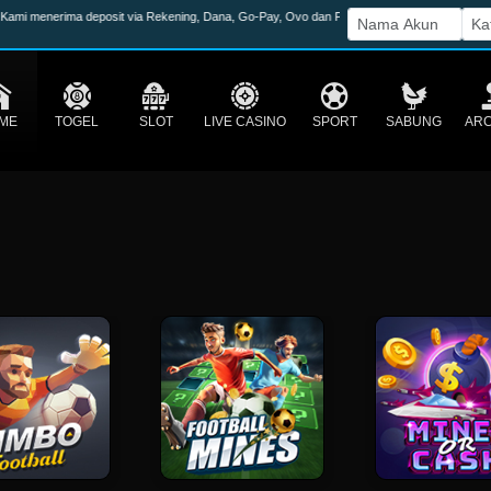
ima deposit via Rekening, Dana, Go-Pay, Ovo dan Pulsa.. Silahkan hubungi CS kami untuk inf
ME
TOGEL
SLOT
LIVE CASINO
SPORT
SABUNG
AR