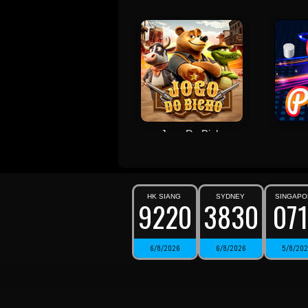
Jogo Do Bicho
HK SIANG
SYDNEY
SINGAP
9220
3830
07
6/8/2026
6/8/2026
5/8/20
Cash Or Crash