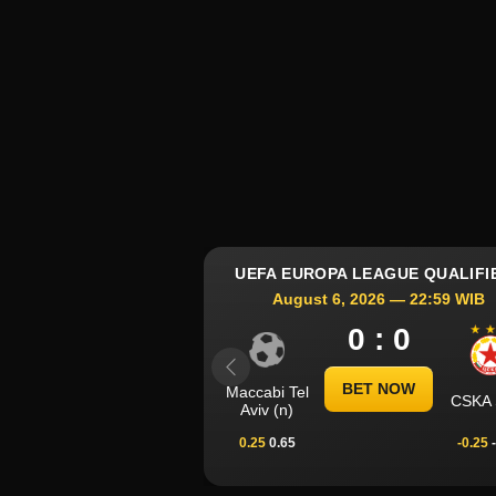
Belangkai
Bac
UEFA EUROPA LEAGUE QUALIFI
August 6, 2026 — 22:59 WIB
0 : 0
Previous
BET NOW
Jagiellonia
Range
Bialystok
0.00
0.96
0.00
Virtual Domino QQ
Vir