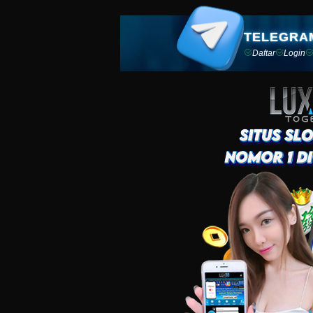
TELEGRA
Daftar
Login
Tai Xiu
Nu
Keno