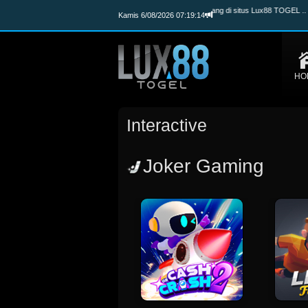
Selamat datang di situs Lux88 TOGEL .. Kami mener
Kamis 6/08/2026 07:19:15
HO
Interactive
Joker Gaming