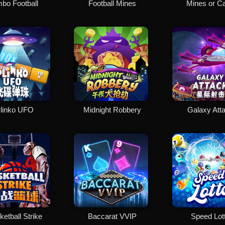
mbo Football
Football Mines
Mines or C
linko UFO
Midnight Robbery
Galaxy Att
etball Strike
Baccarat VVIP
Speed Lot