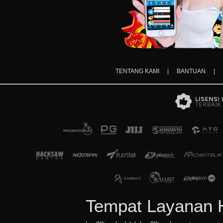
TENTANG KAMI
|
BANTUAN
|
Tempat Layanan H