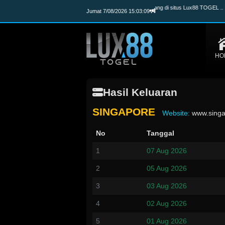
Selamat datang di situs Lux88 TOGEL .. Kami m
Jumat 7/08/2026 15:03:10
HO
Hasil Keluaran
SINGAPORE
Website:
www.singa
No
Tanggal
1
07 Aug 2026
2
05 Aug 2026
3
03 Aug 2026
4
02 Aug 2026
5
01 Aug 2026