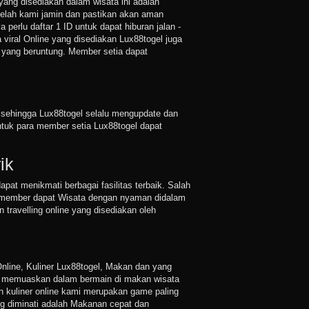
yang disediakan dalam wisata ini adalah
telah kami jamin dan pastikan akan aman
erlu daftar 1 ID untuk dapat hiburan jalan -
 viral Online yang disediakan Lux88togel juga
 yang beruntung. Member setia dapat
sehingga Lux88togel selalu mengupdate dan
tuk para member setia Lux88togel dapat
ik
at menikmati berbagai fasilitas terbaik. Salah
ra member dapat Wisata dengan nyaman didalam
an
travelling online
yang disediakan oleh
Online,
Kuliner Lux88togel
, Makan dan yang
g memuaskan dalam bermain di makan wisata
n kuliner online kami merupakan game paling
g diminati adalah Makanan cepat dan