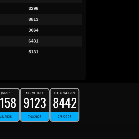
3396
8813
3064
6431
5131
QATAR
SG METRO
TOTO WUHAN
158
9123
8442
/8/2026
7/8/2026
7/8/2026