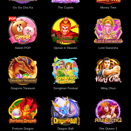
Oo Ga Cha Ka
The Cupids
Money Tree
Sweet POP
Uproar in Heaven
Lord Ganesha
Dragons Treasure
Songkran Festival
Wing Chun
Fortune Dragon
Dragon Ball
Fire Queen 2