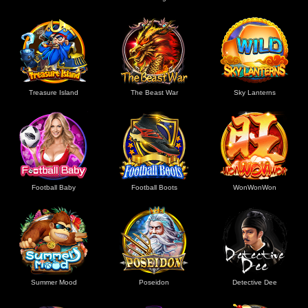
Treasure Island
The Beast War
Sky Lanterns
Football Baby
Football Boots
WonWonWon
Summer Mood
Poseidon
Detective Dee