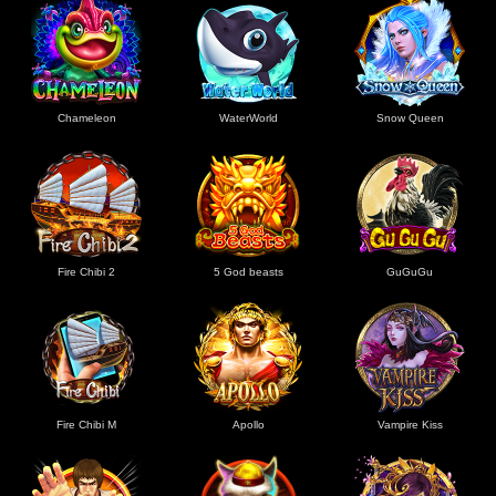
Chameleon
WaterWorld
Snow Queen
Fire Chibi 2
5 God beasts
GuGuGu
Fire Chibi M
Apollo
Vampire Kiss