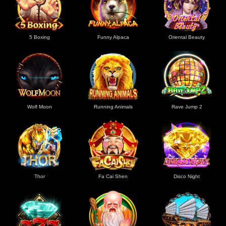
5 Boxing
Funny Alpaca
Oriental Beauty
Wolf Moon
Running Animals
Rave Jump 2
Thor
Fa Cai Shen
Disco Night