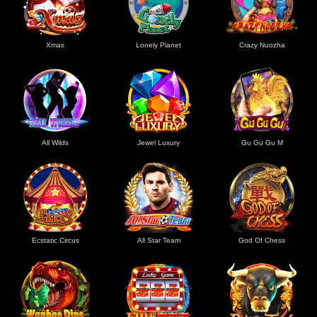
Xmas
Lonely Planet
Crazy Nuozha
All Wilds
Jewel Luxury
Gu Gu Gu M
Ecstatic Circus
All Star Team
God Of Chess