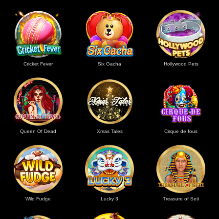
Cricket Fever
Six Gacha
Hollywood Pets
Queen Of Dead
Xmas Tales
Cirque de fous
Wild Fudge
Lucky 3
Treasure of Seti