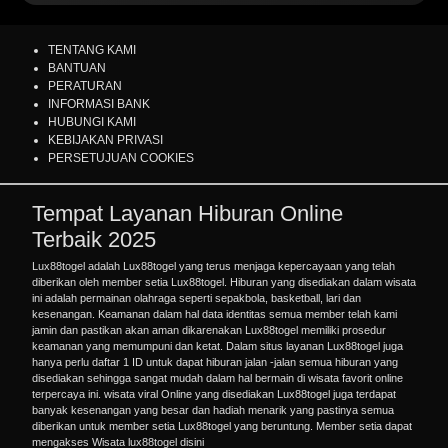
TENTANG KAMI
BANTUAN
PERATURAN
INFORMASI BANK
HUBUNGI KAMI
KEBIJAKAN PRIVASI
PERSETUJUAN COOKIES
Tempat Layanan Hiburan Online
Terbaik 2025
Lux88togel adalah
Lux88togel
yang terus menjaga kepercayaan yang telah
diberikan oleh member setia Lux88togel. Hiburan yang disediakan dalam wisata
ini adalah permainan olahraga seperti sepakbola, basketball, lari dan
kesenangan. Keamanan dalam hal data identitas semua member telah kami
jamin dan pastikan akan aman dikarenakan
Lux88togel
memiliki prosedur
keamanan yang memumpuni dan ketat. Dalam situs layanan Lux88togel juga
hanya perlu daftar 1 ID untuk dapat hiburan jalan -jalan semua hiburan yang
disediakan sehingga sangat mudah dalam hal bermain di wisata favorit online
terpercaya ini. wisata viral Online yang disediakan Lux88togel juga terdapat
banyak kesenangan yang besar dan hadiah menarik yang pastinya semua
diberikan untuk member setia Lux88togel yang beruntung. Member setia dapat
mengakses
Wisata lux88togel
disini