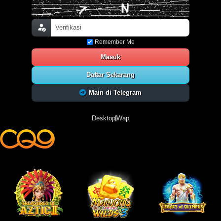
Remember Me
Masuk
Daftar Sekarang
Main di Telegram
Desktop
Wap