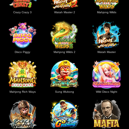
Crazy Crazy 3
Watah Master 2
Mahjong Wilds
Disco Piggy
Mahjong Wilds 2
Watah Master
Mahjong Rich Ways
Sung Wukong
Wild Disco Night