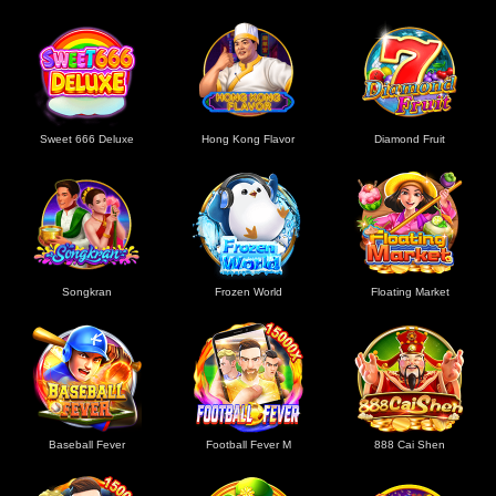
Sweet 666 Deluxe
Hong Kong Flavor
Diamond Fruit
Songkran
Frozen World
Floating Market
Baseball Fever
Football Fever M
888 Cai Shen