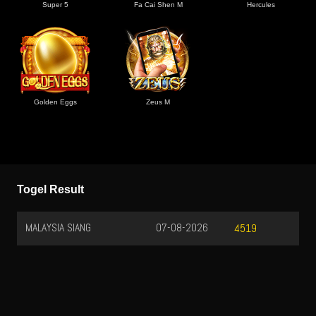
Super 5
Fa Cai Shen M
Hercules
Golden Eggs
Zeus M
Togel Result
MALAYSIA SIANG
07-08-2026
4519