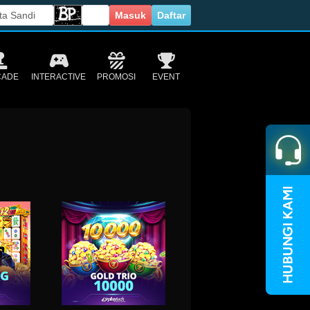
fo lebih lanjut.. Terima kasih :)
Selamat datang di situs Lux88 TOGEL .. Ka
Masuk
Daftar
CADE
INTERACTIVE
PROMOSI
EVENT