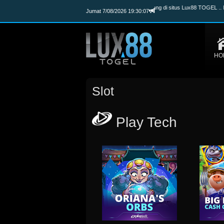
Selamat datang di situs Lux88 TOGEL .. Kami mene
Jumat 7/08/2026 19:30:08
HO
Slot
Play Tech