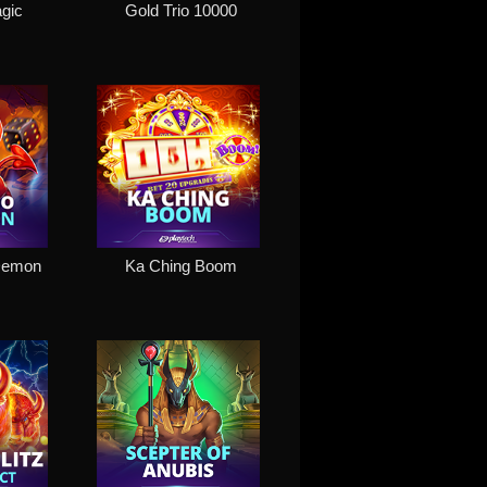
gic
Gold Trio 10000
 Demon
Ka Ching Boom