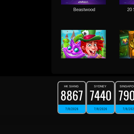
Beastwood
20 
Adventures Beyond
Azt
Wonderland Magical
HK SIANG
SYDNEY
SINGAP
8867
7440
79
Maze
7/8/2026
7/8/2026
7/8/20