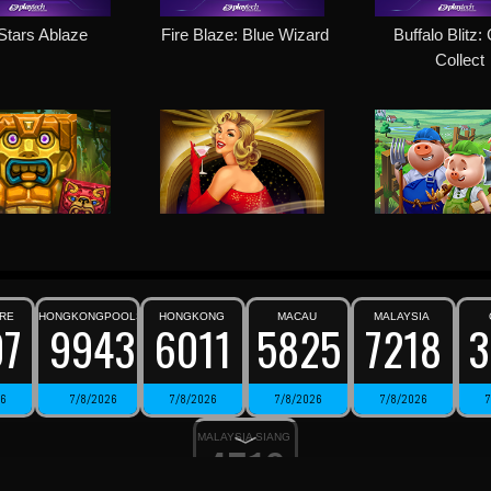
Stars Ablaze
Fire Blaze: Blue Wizard
Buffalo Blitz:
Collect
icons Chaos
Betty Bonkers
Big Bad Wolf: 
Clusters
Steel
ORE
HONGKONGPOOLS
HONGKONG
MACAU
MALAYSIA
07
9943
6011
5825
7218
3
26
7/8/2026
7/8/2026
7/8/2026
7/8/2026
7
MALAYSIA SIANG
4519