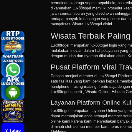
permainan olahraga seperti sepakbola, basketb
dikarenakan
Lux88togel
memiliki prosedur keam
jalan semua hiburan yang disediakan sehingga s
terdapat banyak kesenangan yang besar dan ha
mengakses
Wisata lux88togel
disini
Wisata Terbaik Paling 
Lux88togel merupakan
lux88togel login
yang me
Macabra Linx
Th
melakukan inovasi dalam hal pelayanan yang t
dengan mudah dan nyaman dilakukan disini. Ke
Pusat Platform Viral Tr
Dengan menjadi member di Lux88togel Platform 
satu fasilitas yang kami berikan kepada membe
handphone masing-masing. Tentu saja dengan 
Lux88togel seperti , Wisata Online,
Hiburan Ga
Layanan Platform Online Kul
Lux88togel merupakan Layanan Online yang men
dapat memanjakan anda sebagai member setia 
Primal Spirits
Cash
online kami karena kami menyediakan banyak p
diminati oleh semua member kami terus member
? Tutup
Mukbang.