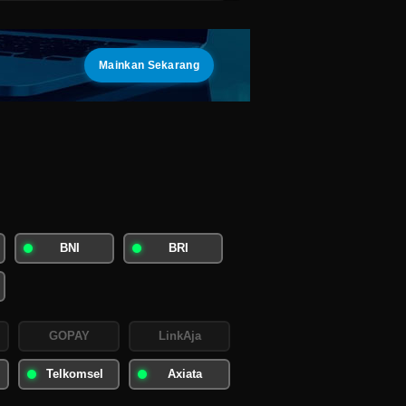
Mainkan Sekarang
Heist
Goood Heavens
BNI
BRI
ambda
Temple of Paw
GOPAY
LinkAja
Telkomsel
Axiata