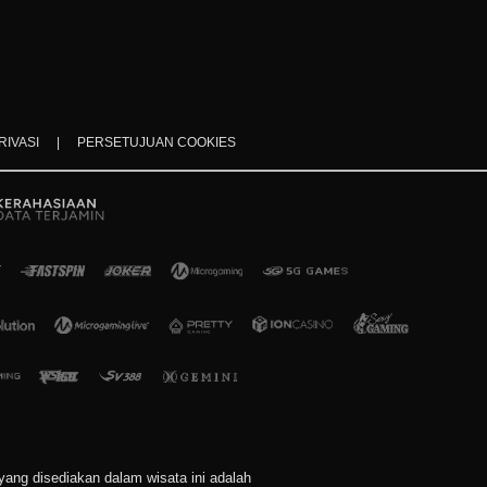
 Cash
Ocean Frenzy
RIVASI
|
PERSETUJUAN COOKIES
ink
le Heat
Leprechaun's Luck:
Cash Collect:
Megaways
yang disediakan dalam wisata ini adalah