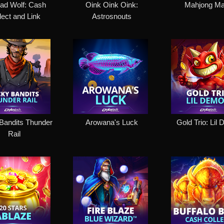
Bad Wolf: Cash
Oink Oink Oink:
Mahjong Ma
lect and Link
Astrosnouts
 Bandits Thunder
Arowana's Luck
Gold Trio: Lil
Rail