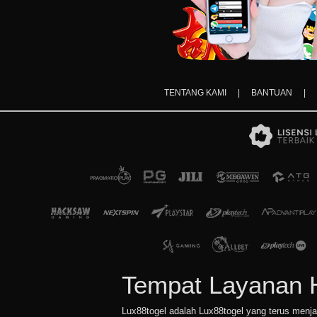
Lights of Luck
Epi
TENTANG KAMI
|
BANTUAN
|
Piggy Mania
Mega F
Tempat Layanan H
Lux88togel adalah
Lux88togel
yang terus menjag