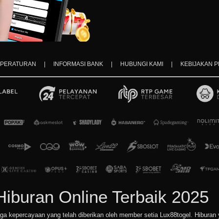
c Fish: Net of
Reel Nightmare
Blue Wizard:
PERATURAN
|
INFORMASI BANK
|
HUBUNGI KAMI
|
KEBIJAKAN P
Fortune
Collect & L
ire Blaze: Lucky
Oink Oink Oink:
Lil Demon: Doub
Bass
Pharaohs
iburan Online Terbaik 2025
a kepercayaan yang telah diberikan oleh member setia Lux88togel. Hiburan 