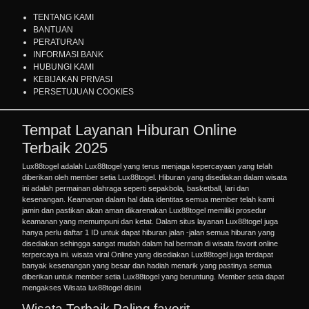
TENTANG KAMI
BANTUAN
PERATURAN
INFORMASI BANK
HUBUNGI KAMI
KEBIJAKAN PRIVASI
PERSETUJUAN COOKIES
Tempat Layanan Hiburan Online
Terbaik 2025
Lux88togel adalah
Lux88togel
yang terus menjaga kepercayaan yang telah
diberikan oleh member setia Lux88togel. Hiburan yang disediakan dalam wisata
ini adalah permainan olahraga seperti sepakbola, basketball, lari dan
kesenangan. Keamanan dalam hal data identitas semua member telah kami
jamin dan pastikan akan aman dikarenakan
Lux88togel
memiliki prosedur
keamanan yang memumpuni dan ketat. Dalam situs layanan Lux88togel juga
hanya perlu daftar 1 ID untuk dapat hiburan jalan -jalan semua hiburan yang
disediakan sehingga sangat mudah dalam hal bermain di wisata favorit online
terpercaya ini. wisata viral Online yang disediakan Lux88togel juga terdapat
banyak kesenangan yang besar dan hadiah menarik yang pastinya semua
diberikan untuk member setia Lux88togel yang beruntung. Member setia dapat
mengakses
Wisata lux88togel
disini
Wisata Terbaik Paling favorit