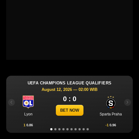
HAMPIONS LEAGUE QUALIFIERS
UEFA CHAMPI
ugust 12, 2026 — 02:00 WIB
August 
0 : 0
Previous
Next
BET NOW
Sparta Praha
SK Sturm Graz
-1
0.96
-0.5
0.95