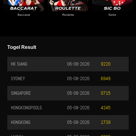
Baccarat
Roulette
Sicbo
Togel Result
HK SIANG
06-08-2026
9220
SYDNEY
05-08-2026
6949
SINGAPORE
05-08-2026
0715
HONGKONGPOOLS
05-08-2026
4245
HONGKONG
05-08-2026
1739