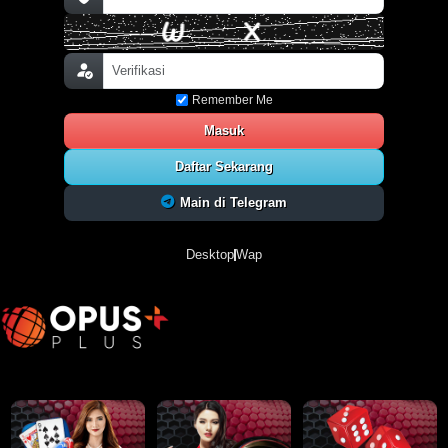
Remember Me
Masuk
Daftar Sekarang
Main di Telegram
Desktop
Wap