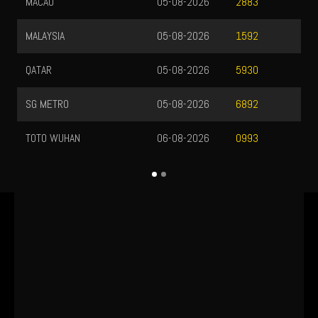
MACAU
05-08-2026
2883
MALAYSIA
05-08-2026
1592
QATAR
05-08-2026
5930
SG METRO
05-08-2026
6892
TOTO WUHAN
06-08-2026
0993