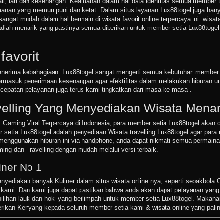
all, lari dan kesenangan. Keamanan dalam hal data identitas semua member 
anan yang memumpuni dan ketat. Dalam situs layanan Lux88togel juga hanya p
angat mudah dalam hal bermain di wisata favorit online terpercaya ini. wisata
diah menarik yang pastinya semua diberikan untuk member setia Lux88togel
favorit
nerima kebahagiaan. Lux88togel sangat mengerti semua kebutuhan member 
ermasuk penerimaan kesenangan agar efektifitas dalam melakukan hiburan un
cepatan pelayanan juga terus kami tingkatkan dari masa ke masa .
Bull Street
Wild Watermelon
Trick Or Tr
avelling Yang Menyediakan Wisata Menar
Gaming Viral Terpercaya di Indonesia, para member setia Lux88togel akan dap
r setia Lux88togel adalah penyediaan Wisata travelling Lux88togel agar pa
menggunakan hiburan ini via handphone, anda dapat nikmati semua permain
ming
dan Travelling dengan mudah melalui versi terbaik.
iner No 1
yediakan banyak Kuliner dalam situs wisata online nya, seperti sepakbola 
kami. Dan kami juga dapat pastikan bahwa anda akan dapat pelayanan yan
ilihan lauk dan hoki yang berlimpah untuk member setia Lux88togel. Makana
ns Treasure Pro
Captain's Treasure
Witch's Br
ikan Kenyang kepada seluruh member setia kami & wisata online yang palin