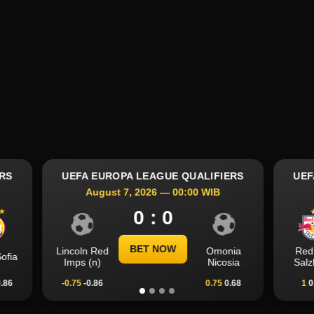
5/8/2026
od Of The
Ancient Rome Deluxe
Cursed Delux
nderworld
AI
ERS
UEFA EUROPA LEAGUE QUALIFIERS
UE
August 7, 2026 — 02:00 WIB
0 : 0
BET NOW
S
Heart of
Benfica
P
itatea
Midlothian
ova
2.25
0.72
-2.25
-0.90
0.7
0.79
venly Beasts
Blockade Runner
Fire Master Ho