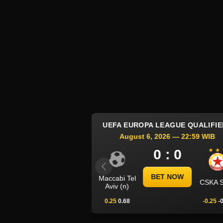
Super Seven Seas
G
U
UEFA EUROPA LEAGUE QUALIFI
August 6, 2026 — 22:00 WIB
0 : 0
Previous
BET NOW
C
KuPS
Univers
Crai
-0.25
-0.97
0.25
Fortune Clover 40
Hea