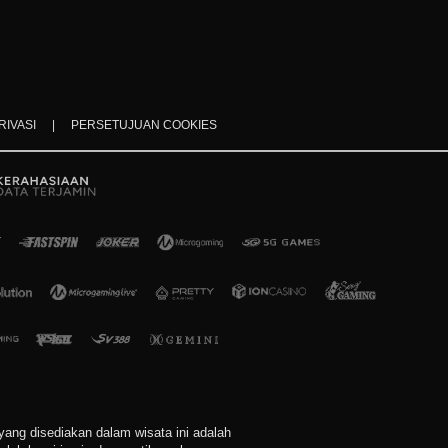
alth
Legend of Persia
RIVASI
|
PERSETUJUAN COOKIES
 Rio
Black Knight
yang disediakan dalam wisata ini adalah
Eve
Mahjong Reactor