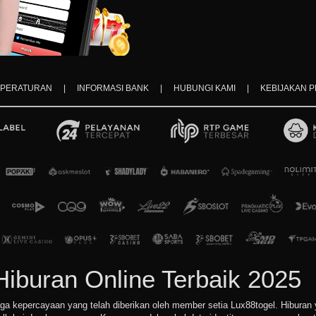
Inca
Ramesses Relics
Winds of We
PERATURAN
|
INFORMASI BANK
|
HUBUNGI KAMI
|
KEBIJAKAN P
ire Temple
World of Emoji
Carnaval Do
iburan Online Terbaik 2025
a kepercayaan yang telah diberikan oleh member setia Lux88togel. Hiburan 
ke of Fortune
Hawaii Vacay
Christmas 