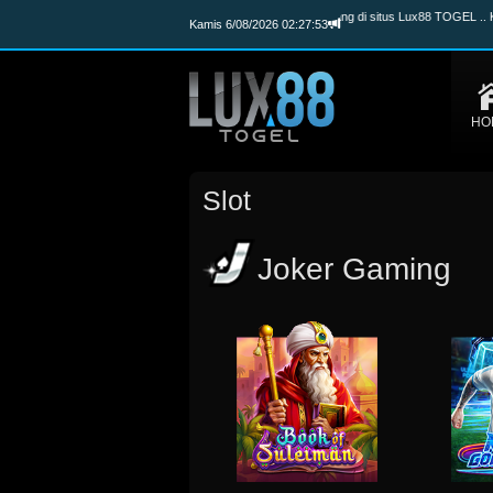
Selamat datang di situs Lux88 TOGEL .. Kami mene
Kamis 6/08/2026 02:27:54
HO
Slot
Joker Gaming