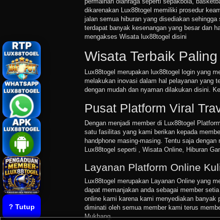
permainan olahraga seperti sepakbola, basketb
dikarenakan
Lux88togel
memiliki prosedur keam
jalan semua hiburan yang disediakan sehingga s
terdapat banyak kesenangan yang besar dan ha
mengakses
Wisata lux88togel
disini
Wisata Terbaik Paling 
Lux88togel merupakan
lux88togel login
yang me
melakukan inovasi dalam hal pelayanan yang t
dengan mudah dan nyaman dilakukan disini. Ke
Hot Wheels
Pusat Platform Viral Tr
Dengan menjadi member di Lux88togel Platform 
satu fasilitas yang kami berikan kepada membe
handphone masing-masing. Tentu saja dengan 
Lux88togel seperti , Wisata Online,
Hiburan Ga
Layanan Platform Online Kul
Lux88togel merupakan Layanan Online yang men
dapat memanjakan anda sebagai member setia 
online kami karena kami menyediakan banyak p
Dolphins Pearl Deluxe
Captai
? Tutup
diminati oleh semua member kami terus member
Mukbang.