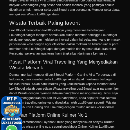
terpercaya ini. wisata viral Online yang disediakan Lux88togel juga terdapat
banyak kesenangan yang besar dan hadiah menarik yang pastinya semua
diberikan untuk member setia Lux88togel yang beruntung. Member setia dapat
mengakses
Wisata lux88togel
disini
Wisata Terbaik Paling favorit
Lux88togel merupakan
lux88togel login
yang menerima kebahagiaan.
Lux88togel sangat mengerti semua kebutuhan member sehingga Lux88togel
selalu mengupdate dan melakukan inovasi dalam hal pelayanan yang termasuk
penerimaan kesenangan agar efektifitas dalam melakukan hiburan untuk para
member setia Lux88togel dapat dengan mudah dan nyaman dilakukan disini.
Kecepatan pelayanan juga terus kami tingkatkan dari masa ke masa .
Pusat Platform Viral Travelling Yang Menyediakan
Wisata Menarik
Dengan menjadi member di Lux88togel Platform Gaming Viral Terpercaya di
Indonesia, para member setia Lux88togel akan dapat menikmati berbagai
fasilitas terbaik. Salah satu fasilitas yang kami berikan kepada member setia
Lux88togel adalah penyediaan Wisata travelling Lux88togel agar para member
dapat Wisata dengan nyaman didalam handphone masing-masing. Tentu saja
dengan menggunakan hiburan ini via handphone, anda dapat nikmati semua
permainan
travelling online
yang disediakan oleh Lux88togel seperti , Wisata
Online,
Hiburan Gaming
dan Travelling dengan mudah melalui versi terbaik.
Layanan Platform Online Kuliner No 1
Lux88togel merupakan Layanan Online yang menyediakan banyak Kuliner
dalam situs wisata online nya, seperti sepakbola Online,
Kuliner Lux88togel
,