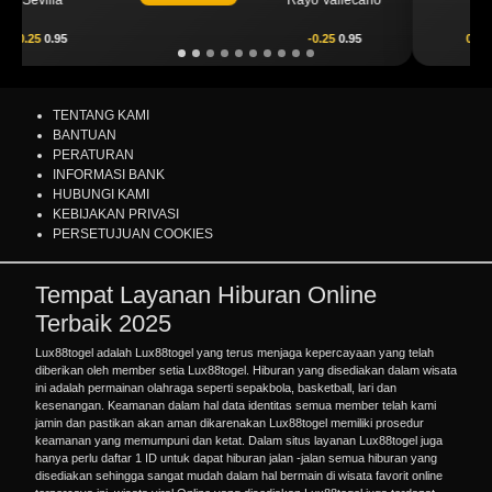
Alaves
Getafe
0.00
0.62
0.00
-0.72
TENTANG KAMI
BANTUAN
PERATURAN
INFORMASI BANK
HUBUNGI KAMI
KEBIJAKAN PRIVASI
PERSETUJUAN COOKIES
Tempat Layanan Hiburan Online
Terbaik 2025
Lux88togel adalah
Lux88togel
yang terus menjaga kepercayaan yang telah
diberikan oleh member setia Lux88togel. Hiburan yang disediakan dalam wisata
ini adalah permainan olahraga seperti sepakbola, basketball, lari dan
kesenangan. Keamanan dalam hal data identitas semua member telah kami
jamin dan pastikan akan aman dikarenakan
Lux88togel
memiliki prosedur
keamanan yang memumpuni dan ketat. Dalam situs layanan Lux88togel juga
hanya perlu daftar 1 ID untuk dapat hiburan jalan -jalan semua hiburan yang
disediakan sehingga sangat mudah dalam hal bermain di wisata favorit online