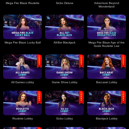
Mega Fire Blaze Roulette
Sicbo Deluxe
Adventure Beyond
Wonderland
Mega Fire Blaze Lucky Ball
All-Bet Blackjack
Mega Fire Blaze Age of the
Gods Roulette Live
All Games Lobby
Game Show Lobby
Baccarat Lobby
Roulette Lobby
Sicbo Lobby
Blackjack Lobby